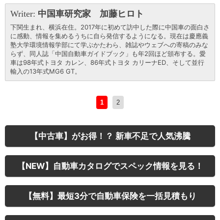
Writer:
中国車研究家 加藤ヒロト
下関生まれ、横浜在住。2017年に初めて訪中した際に中国車の面白さ
に感動、情報を集めるうちに自ら発信するようになる。現在は慶應義
塾大学環境情報学部にて学ぶかたわら、雑誌やウェブへの寄稿のみな
らず、同人誌「中国自動車ガイドブック」も年2回ほど頒布する。愛
車は98年式トヨタ カレン、86年式トヨタ カリーナED、そして並行
輸入の13年式MG6 GT。
1
2
【中古車】がお得！？ 新車不足で人気沸騰
【NEW】自動車カタログでスペック情報を見る！
【無料】最短3分で自動車保険を一括見積もり