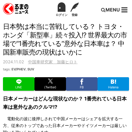
MENU
ログイン
登録
日本勢は本当に苦戦している？ トヨタ・
ホンダ「新型車」続々投入!? 世界最大の市
場で“1番売れている”意外な日本車は？ 中
国新車販売の現状はいかに
2024.11.02
中国車研究家 加藤ヒロト
tags:
EV/PHEV
,
SUV
LINE
(Twitter)
FB
Hatena
日本メーカーはどんな現状なのか？ 1番売れている日本
車は意外なあのクルマ!?
電動化の波に後押しされて中国メーカーはシェアを拡大する一
方、従来のトップであった日本メーカーやドイツメーカーは厳しい