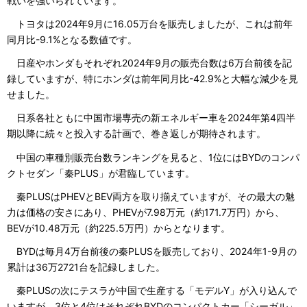
戦いを強いられています。
トヨタは2024年9月に16.05万台を販売しましたが、これは前年
同月比-9.1%となる数値です。
日産やホンダもそれぞれ2024年9月の販売台数は6万台前後を記
録していますが、特にホンダは前年同月比-42.9%と大幅な減少を見
せました。
日系各社ともに中国市場専売の新エネルギー車を2024年第4四半
期以降に続々と投入する計画で、巻き返しが期待されます。
中国の車種別販売台数ランキングを見ると、1位にはBYDのコンパ
クトセダン「秦PLUS」が君臨しています。
秦PLUSはPHEVとBEV両方を取り揃えていますが、その最大の魅
力は価格の安さにあり、PHEVが7.98万元（約171.7万円）から、
BEVが10.48万元（約225.5万円）からとなります。
BYDは毎月4万台前後の秦PLUSを販売しており、2024年1-9月の
累計は36万2721台を記録しました。
秦PLUSの次にテスラが中国で生産する「モデルY」が入り込んで
いますが、3位と4位はそれぞれBYDのコンパクトカー「シーガル」