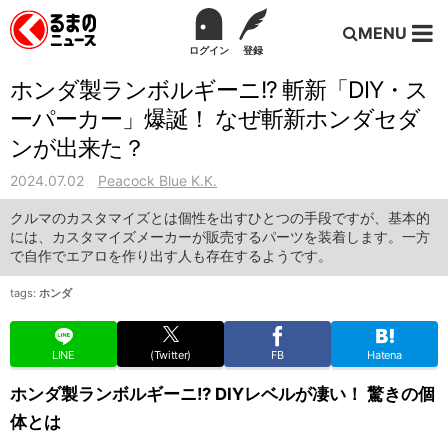
MENU
ログイン
登録
ホンダ製ランボルギーニ!? 斬新「DIY・ス
ーパーカー」爆誕！ なぜ斬新ホンダセダ
ンが出来た？
2024.07.02
Peacock Blue K.K.
クルマのカスタマイズとは個性を出すひとつの手段ですが、基本的
には、カスタマイズメーカーが販売するパーツを装着します。一方
で自作でエアロを作り出す人も存在するようです。
tags:
ホンダ
LINE
(Twitter)
FB
Hatena
ホンダ製ランボルギーニ!? DIYレベルが凄い！ 驚きの個
体とは