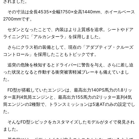
されました。
その寸法は全長4535×全幅1750×全高1440mm、ホイールベース
2700mmです。
セダンとなったことで、内装はより上質感を追求。シートやドア
ライニングに「アルカンターラ」を採用しました。
さらにクラス初の装備として、現在の「アダプティブ・クルーズ
コントロール」を採用したこともトピックです。
追突の危険を検知するとドライバーに警告を与え、さらに差し迫
った状況となると作動する衝突被害軽減ブレーキも備えていまし
た。
FD型が搭載していたエンジンは、最高出力140PS馬力の1.8リッ
ター直列4気筒エンジンと、最高出力155馬力の2リッター直列4気
筒エンジンの2種類で、トランスミッションは5速ATのみの設定でし
た。
そんなFD型シビックをカスタマイズしたモデルがタイで発見され
ました。