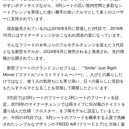
やすいボディサイズながら、3列シートの広い室内空間と多彩なシ
ートアレンジを実現した使い勝手の良いクルマとして多くのユーザ
ーに支持されています。
現在販売されているのは2016年9月に登場した2代目で、2019年
10月にはマイナーチェンジがおこなわれ現在の姿になっています。
そんなフリードの８年ぶりのフルモデルチェンジを迎えた３代目
となる新型モデルが、2024年6月に発売されると発表され、先行情
報が公開されています。
新型フリードのグランドコンセプトは、「“Smile” Just Right
Mover (“スマイル”ジャストライトムーバー)」。人びとの暮らしだ
けではなく、使う人の気持ちにも寄り添い、日々の暮らしに笑顔を
もたらすクルマとなることを目指して開発したといいます。
2代目では3列シートのフリードと2列シートのフリード＋を設
定。2019年のマイナーチェンジでは両タイプにSUV風のテイストを
盛り込んだ仕様「クロスター」をフ両モデルに設定していました
が、今回の3代目では、3列シートのフリードを継承する上質で洗練
されたシンプルなデザインの FREED AIR (フリードエア)と力強く遊