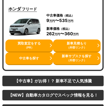
ホンダ
フリード
中古車価格
（税込）
9
〜535
万円
万円
新車価格
（税込）
262
〜360
万円
万円
買取査定をする
新車見積もり
（PR）
（外部リンク）
新車サブスクを探す
中古車を探す
（外部リンク）
【中古車】がお得！？ 新車不足で人気沸騰
【NEW】自動車カタログでスペック情報を見る！