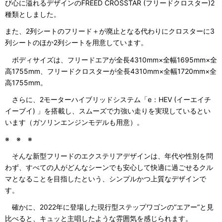
び心に溢れるデザインのFREED CROSSTAR (フリードクロスター)2
種類としました。
また、2列シートのフリード＋が廃止となる代わりにクロスターに3
列シートのほか2列シートを用意しています。
ボディサイズは、フリードエアが全長4310mm×全幅1695mm×全
高1755mm、フリードクロスターが全長4310mm×全幅1720mm×全
高1755mm。
さらに、2モーターハイブリッドシステム「e：HEV (イーエイチ
イーブイ) 」を搭載し、スムーズで力強い走りを実現しているとい
います（ガソリンエンジンモデルも用意）。
※ ※ ※
そんな新型フリードのエクステリアデザインは、年代や性別を問
わず、すべての人がどんなシーンでも安心して快適に過ごせるクル
マとなることを目指したという、シンプルかつ上質なデザインで
す。
確かに、2022年に登場した現行型ステップワゴンの“エアー”と見
比べると、キュッと主唱したような雰囲気を感じられます。