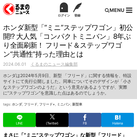
MENU
ログイン
登録
ホンダ新型「“ミニ”ステップワゴン」初公
開!? 大人気「コンパクトミニバン」8年ぶ
り全面刷新！ フリード＆ステップワゴ
ン“共通性”持った理由とは
2024.06.01
くるまのニュース編集部
ホンダは2024年5月9日、新型 「フリード」に関する情報を、特設
サイトにて先行公開しました。同車についてそのデザインが「小さ
なステップワゴンのようだ」という意見があるようですが、実際
に“ステップワゴン”を意識した点はあるのでしょうか。
tags:
ホンダ
,
フリード
,
フリード+
,
ミニバン
,
新型車
LINE
(Twitter)
FB
Hatena
まさに「“ミニ”ステップワゴン」な新型「フリード」