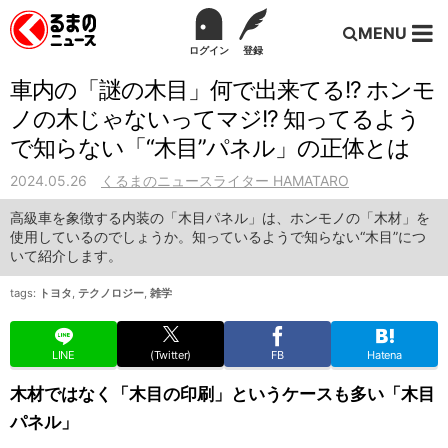
MENU
ログイン
登録
車内の「謎の木目」何で出来てる!? ホンモ
ノの木じゃないってマジ!? 知ってるよう
で知らない「“木目”パネル」の正体とは
2024.05.26
くるまのニュースライター HAMATARO
高級車を象徴する内装の「木目パネル」は、ホンモノの「木材」を
使用しているのでしょうか。知っているようで知らない“木目”につ
いて紹介します。
tags:
トヨタ
,
テクノロジー
,
雑学
LINE
(Twitter)
FB
Hatena
木材ではなく「木目の印刷」というケースも多い「木目
パネル」