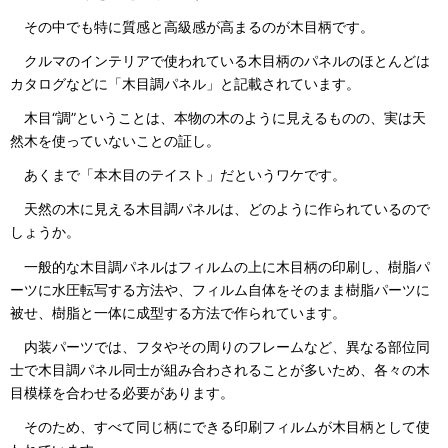
その中でも特に質感と高級感が高まるのが木目柄です。
クルマのインテリアで使われている木目柄のパネルのほとんどは
カタログなどに「木目調パネル」と記載されています。
木目“調”ということは、本物の木のように見えるものの、実は天
然木を使っていないことの証し。
あくまで「本木目のテイスト」だというワケです。
天然の木に見える木目調パネルは、どのように作られているので
しょうか。
一般的な木目調パネルはフィルムの上に木目柄の印刷し、樹脂パ
ーツに水圧転写する方法や、フィルム自体をそのまま樹脂パーツに
被せ、樹脂と一体に成型する方法で作られています。
内装パーツでは、フタやその周りのフレームなど、異なる部位同
士で木目調パネル同士が組み合わされることが多いため、各々の木
目模様を合わせる必要があります。
そのため、すべて同じ柄にできる印刷フィルムが木目柄として使