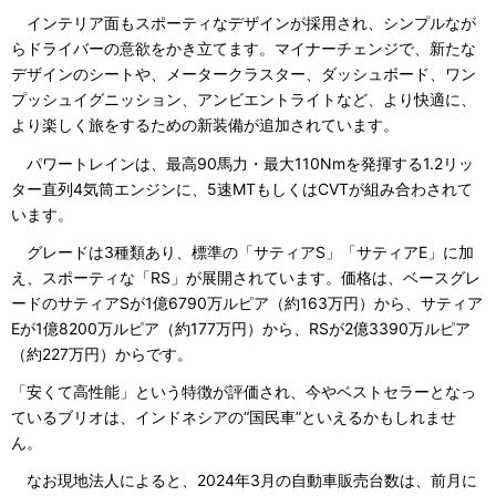
インテリア面もスポーティなデザインが採用され、シンプルなが
らドライバーの意欲をかき立てます。マイナーチェンジで、新たな
デザインのシートや、メータークラスター、ダッシュボード、ワン
プッシュイグニッション、アンビエントライトなど、より快適に、
より楽しく旅をするための新装備が追加されています。
パワートレインは、最高90馬力・最大110Nmを発揮する1.2リッ
ター直列4気筒エンジンに、5速MTもしくはCVTが組み合わされて
います。
グレードは3種類あり、標準の「サティアS」「サティアE」に加
え、スポーティな「RS」が展開されています。価格は、ベースグレ
ードのサティアSが1億6790万ルピア（約163万円）から、サティア
Eが1億8200万ルピア（約177万円）から、RSが2億3390万ルピア
（約227万円）からです。
「安くて高性能」という特徴が評価され、今やベストセラーとなっ
ているブリオは、インドネシアの“国民車”といえるかもしれませ
ん。
なお現地法人によると、2024年3月の自動車販売台数は、前月に