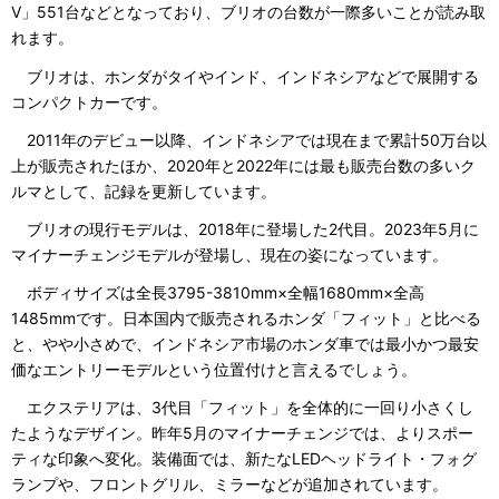
V」551台などとなっており、ブリオの台数が一際多いことが読み取
れます。
ブリオは、ホンダがタイやインド、インドネシアなどで展開する
コンパクトカーです。
2011年のデビュー以降、インドネシアでは現在まで累計50万台以
上が販売されたほか、2020年と2022年には最も販売台数の多いク
ルマとして、記録を更新しています。
ブリオの現行モデルは、2018年に登場した2代目。2023年5月に
マイナーチェンジモデルが登場し、現在の姿になっています。
ボディサイズは全長3795-3810mm×全幅1680mm×全高
1485mmです。日本国内で販売されるホンダ「フィット」と比べる
と、やや小さめで、インドネシア市場のホンダ車では最小かつ最安
価なエントリーモデルという位置付けと言えるでしょう。
エクステリアは、3代目「フィット」を全体的に一回り小さくし
たようなデザイン。昨年5月のマイナーチェンジでは、よりスポー
ティな印象へ変化。装備面では、新たなLEDヘッドライト・フォグ
ランプや、フロントグリル、ミラーなどが追加されています。