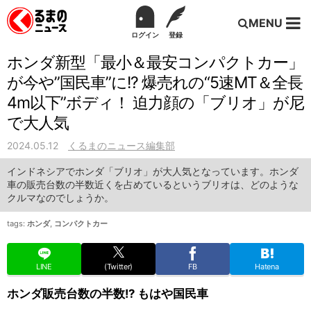
MENU
ログイン
登録
ホンダ新型「最小＆最安コンパクトカー」
が今や”国民車”に!? 爆売れの“5速MT＆全長
4m以下”ボディ！ 迫力顔の「ブリオ」が尼
で大人気
2024.05.12
くるまのニュース編集部
インドネシアでホンダ「ブリオ」が大人気となっています。ホンダ
車の販売台数の半数近くを占めているというブリオは、どのような
クルマなのでしょうか。
tags:
ホンダ
,
コンパクトカー
LINE
(Twitter)
FB
Hatena
ホンダ販売台数の半数!? もはや国民車