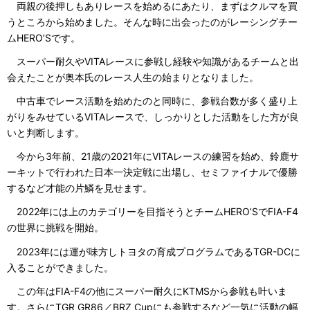
両親の後押しもありレースを始めるにあたり、まずはクルマを買
うところから始めました。そんな時に出会ったのがレーシングチー
ムHERO’Sです。
スーパー耐久やVITAレースに参戦し経験や知識があるチームと出
会えたことが奥本氏のレース人生の始まりとなりました。
中古車でレース活動を始めたのと同時に、参戦台数が多く盛り上
がりをみせているVITAレースで、しっかりとした活動をした方が良
いと判断します。
今から3年前、21歳の2021年にVITAレースの練習を始め、鈴鹿サ
ーキットで行われた日本一決定戦に出場し、セミファイナルで優勝
するなど才能の片鱗を見せます。
2022年には上のカテゴリーを目指そうとチームHERO’SでFIA-F4
の世界に挑戦を開始。
2023年には運が味方しトヨタの育成プログラムであるTGR-DCに
入ることができました。
この年はFIA-F4の他にスーパー耐久にKTMSから参戦も叶いま
す。さらにTGR GR86／BRZ Cupにも参戦するなど一気に活動の幅