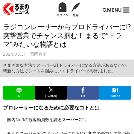
MENU
ログイン
登録
ラジコンレーサーからプロドライバーに!?
突撃営業でチャンス掴む！ まるで“ドラ
マ”みたいな物語とは
2024.03.31
雪岡直樹
さまざまな方法でスーパーGTドライバーになる方法があるなかで、
斬新な方法でシートを掴みにいくドライバーが現れました。
LINE
(Twitter)
FB
Hatena
プロレーサーになるために必要なコトとは
国内No.1の観客動員数を誇るスーパーGT。
そんなスーパーGTのドライバーになるには相当の努力と才能が必