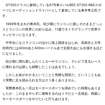
GT300クラスに参戦している61号車スバルBRZ GT300 R&Dスポ
ーツにオーディションドライバーとして参加している奥本隼士氏で
す。
1999年生まれの奥本氏。幼少期にラジコンに接しそのままどっぷ
りとラジコンの世界にのめり込み、11歳でタミヤグランプリ世界チ
ャンピオンになります。
中学生になりラジコンのほかに陸上競技をはじめ、高校生と大学
生時代には400m走と400mハードル走で全国大会にも出場するほど
になりました。
幼少期に慣れ親しんだミニカーやラジコン、テレビで見るレース
に憧れるのは誰しも経験したことはあるでしょう。
しかしお金がかかるということと危険な競技だ。ということもあ
り実際に足を踏み入れる方はそう多くありません。
実際奥本氏も一旦はモータースポーツを諦めていた時期もありま
したが、このままやらずに後悔するのはイヤだと一念発起、両親に
モータースポーツをやりたいと打ちあけます。