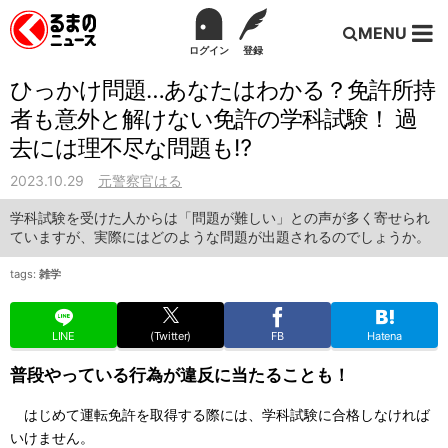
MENU
ログイン
登録
ひっかけ問題…あなたはわかる？免許所持
者も意外と解けない免許の学科試験！ 過
去には理不尽な問題も⁉︎
2023.10.29
元警察官はる
学科試験を受けた人からは「問題が難しい」との声が多く寄せられ
ていますが、実際にはどのような問題が出題されるのでしょうか。
tags:
雑学
LINE
(Twitter)
FB
Hatena
普段やっている行為が違反に当たることも！
はじめて運転免許を取得する際には、学科試験に合格しなければ
いけません。