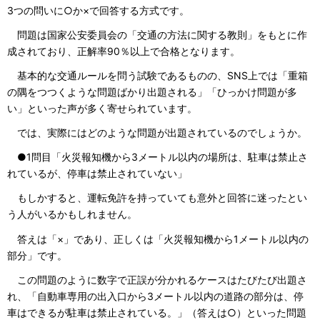
3つの問いに○か×で回答する方式です。
問題は国家公安委員会の「交通の方法に関する教則」をもとに作
成されており、正解率90％以上で合格となります。
基本的な交通ルールを問う試験であるものの、SNS上では「重箱
の隅をつつくような問題ばかり出題される」「ひっかけ問題が多
い」といった声が多く寄せられています。
では、実際にはどのような問題が出題されているのでしょうか。
●1問目「火災報知機から3メートル以内の場所は、駐車は禁止さ
れているが、停車は禁止されていない」
もしかすると、運転免許を持っていても意外と回答に迷ったとい
う人がいるかもしれません。
答えは「×」であり、正しくは「火災報知機から1メートル以内の
部分」です。
この問題のように数字で正誤が分かれるケースはたびたび出題さ
れ、「自動車専用の出入口から3メートル以内の道路の部分は、停
車はできるが駐車は禁止されている。」（答えは○）といった問題