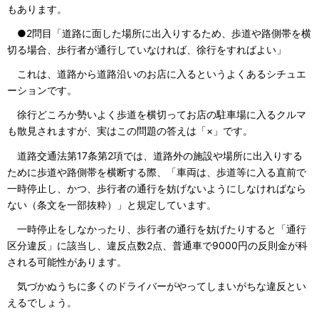
もあります。
●2問目「道路に面した場所に出入りするため、歩道や路側帯を横
切る場合、歩行者が通行していなければ、徐行をすればよい」
これは、道路から道路沿いのお店に入るというよくあるシチュエ
ーションです。
徐行どころか勢いよく歩道を横切ってお店の駐車場に入るクルマ
も散見されますが、実はこの問題の答えは「×」です。
道路交通法第17条第2項では、道路外の施設や場所に出入りする
ために歩道や路側帯を横断する際、「車両は、歩道等に入る直前で
一時停止し、かつ、歩行者の通行を妨げないようにしなければなら
ない（条文を一部抜粋）」と規定しています。
一時停止をしなかったり、歩行者の通行を妨げたりすると「通行
区分違反」に該当し、違反点数2点、普通車で9000円の反則金が科
される可能性があります。
気づかぬうちに多くのドライバーがやってしまいがちな違反とい
えるでしょう。