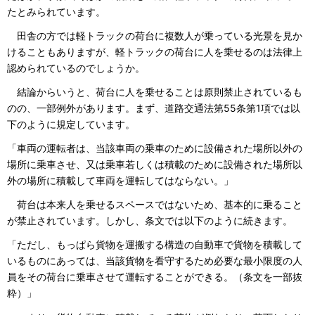
たとみられています。
田舎の方では軽トラックの荷台に複数人が乗っている光景を見か
けることもありますが、軽トラックの荷台に人を乗せるのは法律上
認められているのでしょうか。
結論からいうと、荷台に人を乗せることは原則禁止されているも
のの、一部例外があります。まず、道路交通法第55条第1項では以
下のように規定しています。
「車両の運転者は、当該車両の乗車のために設備された場所以外の
場所に乗車させ、又は乗車若しくは積載のために設備された場所以
外の場所に積載して車両を運転してはならない。」
荷台は本来人を乗せるスペースではないため、基本的に乗ること
が禁止されています。しかし、条文では以下のように続きます。
「ただし、もっぱら貨物を運搬する構造の自動車で貨物を積載して
いるものにあっては、当該貨物を看守するため必要な最小限度の人
員をその荷台に乗車させて運転することができる。（条文を一部抜
粋）」