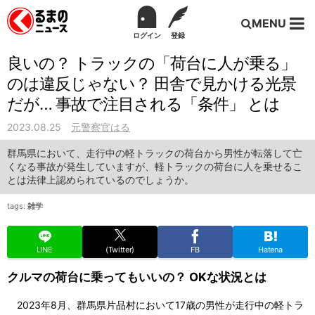
MENU
ログイン
登録
良いの？ トラックの「荷台に人が乗る」
のは違反じゃない？ 田舎で見かける光景
だが… 事故で注目される「条件」 とは
2023.08.25
元警察官はる
群馬県において、走行中の軽トラックの荷台から男性が転落して亡
くなる事故が発生していますが、軽トラックの荷台に人を乗せるこ
とは法律上認められているのでしょうか。
tags:
雑学
LINE
(Twitter)
FB
Hatena
クルマの荷台に乗ってもいいの？ OKな状況とは
2023年8月、群馬県片品村において17歳の男性が走行中の軽トラ