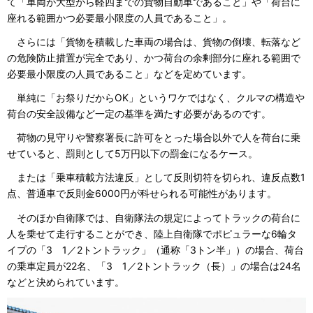
て「車両が大型から軽四までの貨物自動車であること」や「荷台に
座れる範囲かつ必要最小限度の人員であること」。
さらには「貨物を積載した車両の場合は、貨物の倒壊、転落など
の危険防止措置が完全であり、かつ荷台の余剰部分に座れる範囲で
必要最小限度の人員であること」などを定めています。
単純に「お祭りだからOK」というワケではなく、クルマの構造や
荷台の安全設備など一定の基準を満たす必要があるのです。
荷物の見守りや警察署長に許可をとった場合以外で人を荷台に乗
せていると、罰則として5万円以下の罰金になるケース。
または「乗車積載方法違反」として反則切符を切られ、違反点数1
点、普通車で反則金6000円が科せられる可能性があります。
そのほか自衛隊では、自衛隊法の規定によってトラックの荷台に
人を乗せて走行することができ、陸上自衛隊でポピュラーな6輪タ
イプの「3 1／2トントラック」（通称「3トン半」）の場合、荷台
の乗車定員が22名、「3 1／2トントラック（長）」の場合は24名
などと決められています。