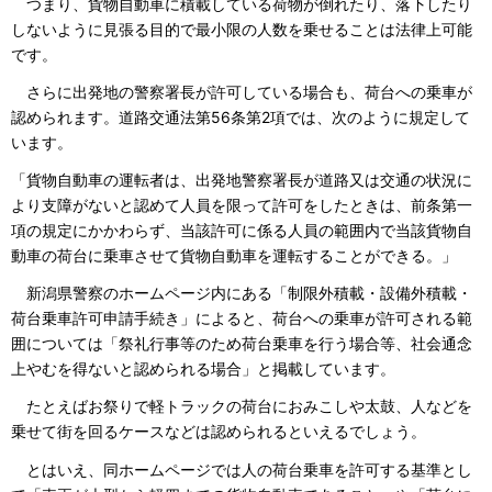
つまり、貨物自動車に積載している荷物が倒れたり、落下したり
しないように見張る目的で最小限の人数を乗せることは法律上可能
です。
さらに出発地の警察署長が許可している場合も、荷台への乗車が
認められます。道路交通法第56条第2項では、次のように規定して
います。
「貨物自動車の運転者は、出発地警察署長が道路又は交通の状況に
より支障がないと認めて人員を限って許可をしたときは、前条第一
項の規定にかかわらず、当該許可に係る人員の範囲内で当該貨物自
動車の荷台に乗車させて貨物自動車を運転することができる。」
新潟県警察のホームページ内にある「制限外積載・設備外積載・
荷台乗車許可申請手続き」によると、荷台への乗車が許可される範
囲については「祭礼行事等のため荷台乗車を行う場合等、社会通念
上やむを得ないと認められる場合」と掲載しています。
たとえばお祭りで軽トラックの荷台におみこしや太鼓、人などを
乗せて街を回るケースなどは認められるといえるでしょう。
とはいえ、同ホームページでは人の荷台乗車を許可する基準とし