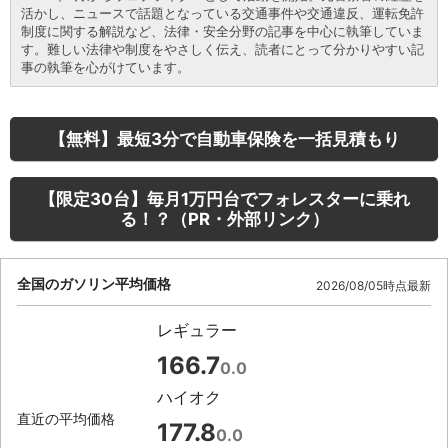
活かし、ニュースで話題となっている交通事件や交通違反、運転免許
制度に関する解説など、法律・安全分野の記事を中心に執筆していま
す。難しい法律や制度をやさしく伝え、読者にとって分かりやすい記
事の執筆を心がけています。
【無料】最短3分で自動車保険を一括見積もり
【限定30台】毎月1万円台でフォレスターに乗れ
る！？（PR・外部リンク）
全国のガソリン平均価格
2026/08/05時点最新
レギュラー
166.7
0.0
ハイオク
直近の平均価格
177.8
0.0