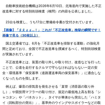
自動車技術総合機構は2026年6月10日、北海道内で実施した不正
改造車に対する特別街頭検査（検問）の内容を公表しました。
23台を検査し、うち17台に整備命令書が交付されています。
【画像】「ええぇぇ…！」 これが「不正改造車」検挙の瞬間です！
画像で見る（30枚以上）
国土交通省では、6月を「不正改造車を排除する運動」の強化月
間と定めており、全国で不正改造車を撲滅するべく、特別街頭検査
が実施されています。
不正改造車とは、装置の取り外しや取り付け、改造などを行った
ことで、公道を走行するクルマで守らなければならない一定の安
全・環境基準「保安基準（道路運送車両の保安基準）」に適合しな
くなったものを指します。
例えば、爆音の排気音を発生させる「直管（消音器の取り外
し）」や競技用マフラーの取り付け、規定の最低地上高を割る「シ
ャコタン」や「バネカット」、タイヤが車体から突出した「ハミタ
イ（回転部分の突出）」、基準外のウイングやスポイラーなどの取