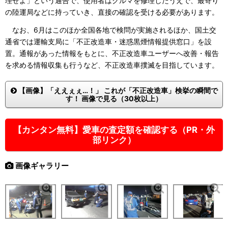
理せよ」という通告で、使用者はクルマを修理したうえで、最寄り
の陸運局などに持っていき、直接の確認を受ける必要があります。
なお、6月はこのほか全国各地で検問が実施されるほか、国土交
通省では運輸支局に「不正改造車・迷惑黒煙情報提供窓口」を設
置。通報があった情報をもとに、不正改造車ユーザーへ改善・報告
を求める情報収集も行うなど、不正改造車撲滅を目指しています。
【画像】「ええぇぇ…！」 これが「不正改造車」検挙の瞬間で
す！ 画像で見る（30枚以上）
【カンタン無料】愛車の査定額を確認する（PR・外
部リンク）
画像ギャラリー