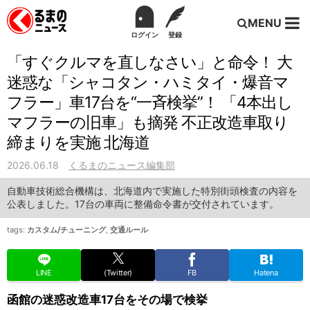
MENU
ログイン
登録
「すぐクルマを直しなさい」と命令！ 大
迷惑な「シャコタン・ハミタイ・爆音マ
フラー」車17台を“一斉検挙”！ 「4本出し
マフラーの旧車」も摘発 不正改造車取り
締まりを実施 北海道
2026.06.18
くるまのニュース編集部
自動車技術総合機構は、北海道内で実施した特別街頭検査の内容を
公表しました。17台の車両に整備命令書が交付されています。
tags:
カスタム/チューニング
,
交通ルール
LINE
(Twitter)
FB
Hatena
函館の迷惑改造車17台をその場で検挙