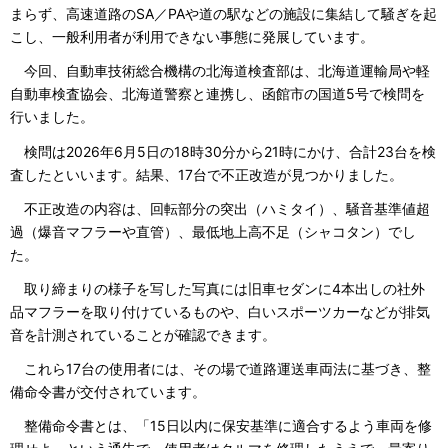
まらず、高速道路のSA／PAや道の駅などの施設に集結して騒ぎを起
こし、一般利用者が利用できない事態に発展しています。
今回、自動車技術総合機構の北海道検査部は、北海道運輸局や軽
自動車検査協会、北海道警察と連携し、函館市の国道5号で検問を
行いました。
検問は2026年6月5日の18時30分から21時にかけ、合計23台を検
査したといいます。結果、17台で不正改造が見つかりました。
不正改造の内容は、回転部分の突出（ハミタイ）、騒音基準値超
過（爆音マフラーや直管）、最低地上高不足（シャコタン）でし
た。
取り締まりの様子を写した写真には旧車セダンに4本出しの社外
品マフラーを取り付けているものや、白いスポーツカーなどが排気
音を計測されていることが確認できます。
これら17台の使用者には、その場で道路運送車両法に基づき、整
備命令書が交付されています。
整備命令書とは、「15日以内に保安基準に適合するよう車両を修