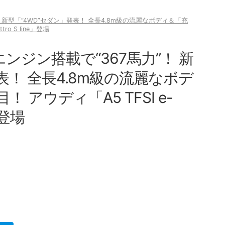
 新型「“4WD”セダン」発表！ 全長4.8m級の流麗なボディ＆「充
ro S line」登場
ンジン搭載で“367馬力”！ 新
表！ 全長4.8m級の流麗なボデ
アウディ「A5 TFSI e-
e」登場