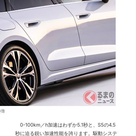
特徴
0-100km／h加速はわずか5.1秒と、S5の4.5
秒に迫る鋭い加速性能を誇ります。駆動システ