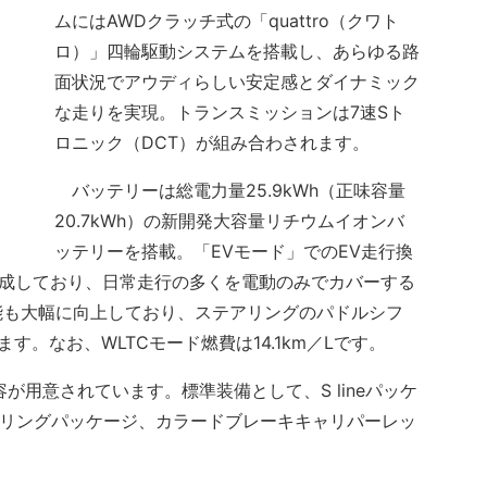
ムにはAWDクラッチ式の「quattro（クワト
ロ）」四輪駆動システムを搭載し、あらゆる路
面状況でアウディらしい安定感とダイナミック
な走りを実現。トランスミッションは7速Sト
ロニック（DCT）が組み合わされます。
バッテリーは総電力量25.9kWh（正味容量
20.7kWh）の新開発大容量リチウムイオンバ
ッテリーを搭載。「EVモード」でのEV走行換
を達成しており、日常走行の多くを電動のみでカバーする
能も大幅に向上しており、ステアリングのパドルシフ
。なお、WLTCモード燃費は14.1km／Lです。
用意されています。標準装備として、S lineパッケ
スタイリングパッケージ、カラードブレーキキャリパーレッ