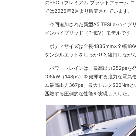
のPPC（プレミアム プラットフォーム
では2025年2月より販売されています。
今回追加された新型A5 TFSI e-ハ
インハイブリッド（PHEV）モデルです。
ボディサイズは全長4835mm×全幅186
ダンシルエットをしっかりと維持しなが
パワートレインは、最高出力252psを
105kW（143ps）を発揮する強力な
ム最高出力367ps、最大トルク500N
匹敵する圧倒的な性能を実現しました。