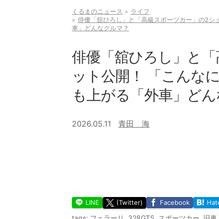
くるまのニュース
ライフ
俳優「舘ひろし」と「高級スポーツカー」の2シ
車」どんなクルマ？
俳優「舘ひろし」と「
ット公開！ 「こんな
も上がる「外車」どん
2026.05.11
青田 海
LINE
(Twitter)
Facebook
Hat
tags:
フェラーリ
,
328GTS
,
スポーツカー
,
旧車