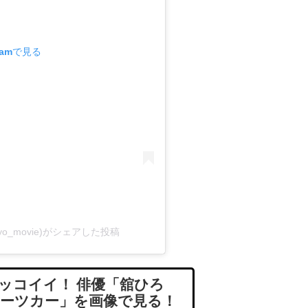
ramで見る
o_movie)がシェアした投稿
ッコイイ！ 俳優「舘ひろ
ーツカー」を画像で見る！