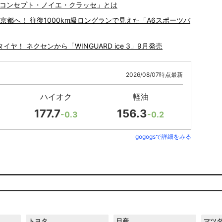
 コンセプト・ノイエ・クラッセ」とは
京都へ！ 往復1000km級ロングランで見えた「A6スポーツバ
！ ネクセンから「WINGUARD ice 3」9月発売
2026/08/07時点最新
ハイオク
軽油
177.7
156.3
-0.3
-0.2
gogogsで詳細をみる
トヨタ
日産
マツ