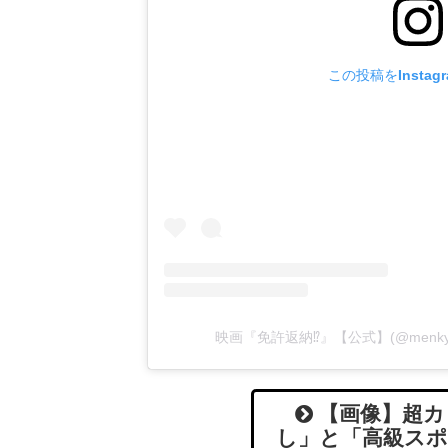
この投稿をInstag
映画『免許返納⁉︎』【公式】(@menky
【画像】超カ
し」と「高級スポ