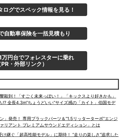
タログでスペック情報を見る！
で自動車保険を一括見積もり
1万円台でフォレスターに乗れ
PR・外部リンク）
の反響殺到！「すごく未来っぽい！」「キックスより好きかも」
? 全長4.3m“ちょうどいい”サイズ感の「カイト」伯国モデ
ン」発売！ 専用ブラックパーツ＆“1.5リッターターボ”エンジ
ヴァリアント プレミアムサウンドエディション」とは
を受け継ぐ「超高性能モデル」に期待！ “走りの楽しさ”追求した