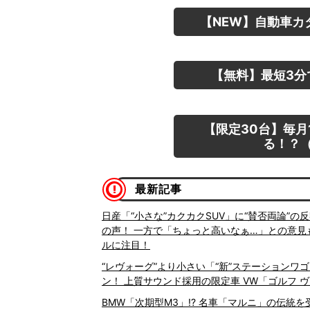
【NEW】自動車カ
【無料】最短3分
【限定30台】毎月
る！？（
最新記事
日産「“小さな”カクカクSUV」に“賛否両論”
の声！ 一方で「ちょっと高いなぁ…」との意見も!
ルに注目！
“レヴォーグ”より小さい「“新”ステーションワゴ
ン！ 上質サウンド採用の限定車 VW「ゴルフ 
BMW「次期型M3」!? 名車「マルニ」の伝統