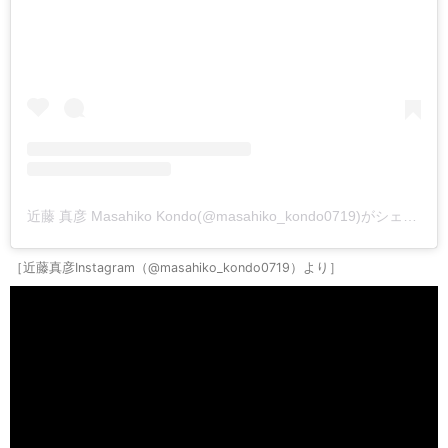
近藤 真彦 Masahiko Kondo(@masahiko_kondo0719)がシェアした投稿
［近藤真彦Instagram（@masahiko_kondo0719）より］