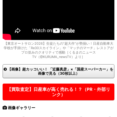
【東京オートサロン2026】生徒たちの”超大作”が勢揃い！日産自動車大
学校が手掛けた「Re30スカイライン」や「マッチのマーチ」レストアが
プロ並みのクオリティで感動［くるまのニュース
TV（@KURUMA_newsTV）より］
【画像】超カッコいい！ 「近藤真彦」×「国産スーパーカー」を
画像で見る（30枚以上）
【買取査定】日産車が高く売れる！？（PR・外部リ
ンク）
画像ギャラリー