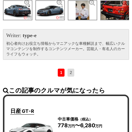
Writer:
type-e
初心者向けお役立ち情報からマニアックな車種解説まで、幅広いクル
マコンテンツを制作するコンテンツメーカー。芸能人・有名人のカー
ライフもウォッチ。
1
2
この記事のクルマが気になったら
日産
GT-R
中古車価格
（税込）
778
〜6,280
万円
万円