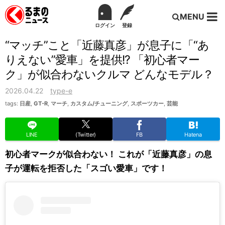
MENU
ログイン
登録
“マッチ”こと「近藤真彦」が息子に「“あ
りえない”愛車」を提供!? 「初心者マー
ク」が似合わないクルマ どんなモデル？
2026.04.22
type-e
tags:
日産
,
GT-R
,
マーチ
,
カスタム/チューニング
,
スポーツカー
,
芸能
LINE
(Twitter)
FB
Hatena
初心者マークが似合わない！ これが「近藤真彦」の息
子が運転を拒否した「スゴい愛車」です！