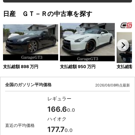
日産 ＧＴ－Ｒの中古車を探す
支払総額
898
万円
支払総額
950
万円
支払総額
全国のガソリン平均価格
2026/08/08時点最新
レギュラー
166.6
0.0
ハイオク
直近の平均価格
177.7
0.0