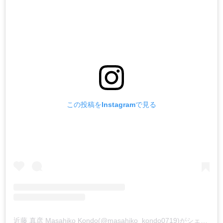
この投稿をInstagramで見る
近藤 真彦 Masahiko Kondo(@masahiko_kondo0719)がシェアした投稿