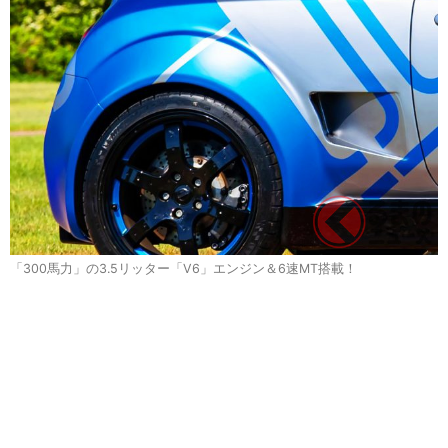
「300馬力」の3.5リッター「V6」エンジン＆6速MT搭載！