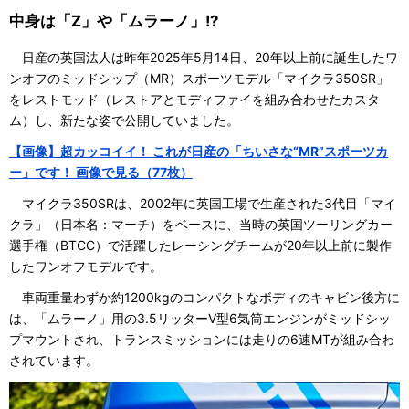
中身は「Z」や「ムラーノ」!?
日産の英国法人は昨年2025年5月14日、20年以上前に誕生したワ
ンオフのミッドシップ（MR）スポーツモデル「マイクラ350SR」
をレストモッド（レストアとモディファイを組み合わせたカスタ
ム）し、新たな姿で公開していました。
【画像】超カッコイイ！ これが日産の「ちいさな“MR”スポーツカ
ー」です！ 画像で見る（77枚）
マイクラ350SRは、2002年に英国工場で生産された3代目「マイ
クラ」（日本名：マーチ）をベースに、当時の英国ツーリングカー
選手権（BTCC）で活躍したレーシングチームが20年以上前に製作
したワンオフモデルです。
車両重量わずか約1200kgのコンパクトなボディのキャビン後方に
は、「ムラーノ」用の3.5リッターV型6気筒エンジンがミッドシッ
プマウントされ、トランスミッションには走りの6速MTが組み合わ
されています。