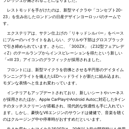
フレッシュが施されることになりました。
レストモッドを手がけたのは、新型マイクラや「コンセプト20-
23」を生み出したロンドンの日産デザインヨーロッパのチームで
す。
エクステリアは、サテン仕上げの「リキッドシルバー」をベース
にブルーのハイライトをあしらい、グリルや下部はグロスブラック
で引き締められています。さらに、「300ZX」（Z32型フェアレデ
ィZ）のテールランプからインスピレーションを得たという新しい
「=III 23」アイコンのグラフィックが採用されました。
フロントには、新型マイクラを彷彿とさせる半円形のデイタイム
ランニングライトを備えたLEDヘッドライトが新たに組み込まれ、
モダンな表情へと生まれ変わっています。
インテリアもアップデートされており、新しいシートやハーネス
が採用されたほか、Apple CarPlayやAndroid Autoに対応した9イン
チのタッチスクリーンが搭載され、現代的な快適性も手に入れてい
ます。しかし、豪快なV6エンジンのサウンドは健健で、音楽を聴く
のはクルージング中や停車時がおすすめだといいます。
生まれ変わったマイクラ350SRは、20年以上前の開発時にも使用