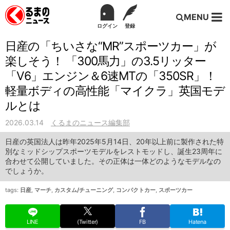
MENU
ログイン
登録
日産の「ちいさな“MR”スポーツカー」が
楽しそう！ 「300馬力」の3.5リッター
「V6」エンジン＆6速MTの「350SR」！
軽量ボディの高性能「マイクラ」英国モデ
ルとは
2026.03.14
くるまのニュース編集部
日産の英国法人は昨年2025年5月14日、20年以上前に製作された特
別なミッドシップスポーツモデルをレストモッドし、誕生23周年に
合わせて公開していました。その正体は一体どのようなモデルなの
でしょうか。
tags:
日産
,
マーチ
,
カスタム/チューニング
,
コンパクトカー
,
スポーツカー
LINE
(Twitter)
FB
Hatena