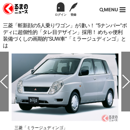
MENU
ログイン
登録
三菱「斬新顔の5人乗りワゴン」が凄い！ “5ナンバー”ボ
ディに超個性的「タレ目デザイン」採用！ めちゃ便利
装備づくしの画期的“SUW車”「ミラージュディンゴ」と
は
三菱「ミラージュディンゴ」