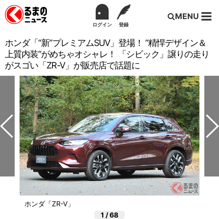
MENU
ログイン
登録
ホンダ「“新”プレミアムSUV」登場！ “精悍デザイン＆
上質内装“がめちゃオシャレ！ 「シビック」譲りの走り
がスゴい「ZR-V」が販売店で話題に
ホンダ「ZR-V」
1
/
68