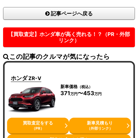
記事ページへ戻る
【買取査定】ホンダ車が高く売れる！？（PR・外部
リンク）
この記事のクルマが気になったら
ホンダ
ZR-V
新車価格
（税込）
371
〜453
万円
万円
買取査定をする
新車見積もり
（PR）
（外部リンク）