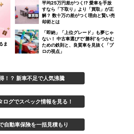
平均25万円差がつく!? 愛車を手放
すなら「下取り」より「買取」が正
解？ 数十万の差がつく理由と賢い売
却術とは
「即納」「上位グレード」も夢じゃ
ない！ 中古車選びで“勝利”をつかむ
るま
ための鉄則と、良質車を見抜く「プ
ロの視点」
得！？ 新車不足で人気沸騰
タログでスペック情報を見る！
で自動車保険を一括見積もり