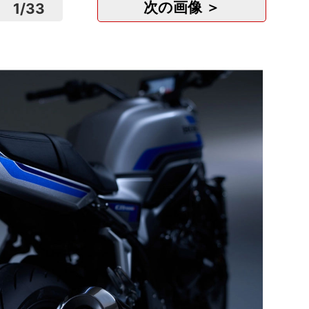
次の画像 ＞
1
/
33
家系
メン..
株式会社
東京
正社
月
web
株式会
東京
正社
月給