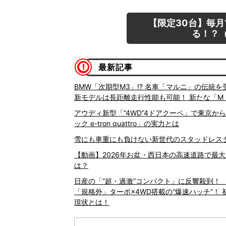
【限定30台】毎月
る！？（
最新記事
BMW「次期型M3」!? 名車「マルニ」の伝統
新モデルは長距離走行性能も可能！ 新たな「M
アウディ新型「“4WD”4ドアクーペ」で東京から
ック e-tron quattro」の実力とは
雪にも車重にも負けない新世代のスタッドレスタイヤ
【動画】2026年お盆・西日本の高速道路で最
は？
日産の「“超・過激”コンパクト」に反響殺到！
「規格外」ターボ×4WD搭載の“爆速ハッチ”！ 
現状とは！