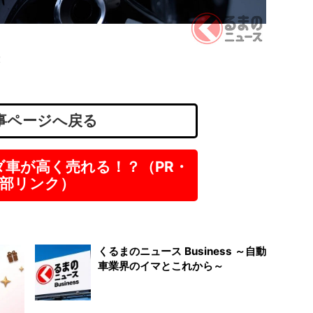
薬剤師
株式会
東京
！
正社
年
事ページへ戻る
ダ車が高く売れる！？（PR・
部リンク）
くるまのニュース Business ～自動
車業界のイマとこれから～