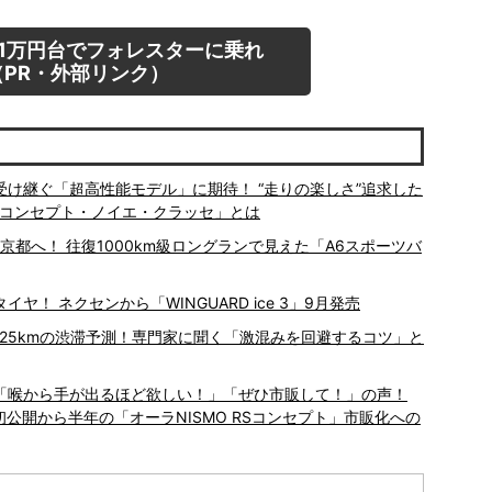
1万円台でフォレスターに乗れ
PR・外部リンク）
を受け継ぐ「超高性能モデル」に期待！ “走りの楽しさ”追求した
 コンセプト・ノイエ・クラッセ」とは
京都へ！ 往復1000km級ロングランで見えた「A6スポーツバ
！ ネクセンから「WINGUARD ice 3」9月発売
大25kmの渋滞予測！専門家に聞く「激混みを回避するコツ」と
 「喉から手が出るほど欲しい！」「ぜひ市販して！」の声！
初公開から半年の「オーラNISMO RSコンセプト」市販化への