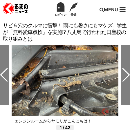
MENU
ログイン
登録
サビ＆穴のクルマに衝撃！ 雨にも暑さにもマケズ…学生
が「無料愛車点検」を実施!? 八丈島で行われた日産校の
取り組みとは
エンジンルームからヤモリがこんにちは！
1
/
42