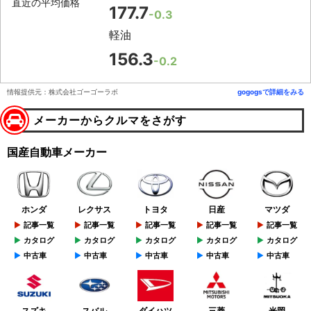
直近の平均価格
177.7
-0.3
軽油
156.3
-0.2
情報提供元：株式会社ゴーゴーラボ
gogogsで詳細をみる
メーカーからクルマをさがす
国産自動車メーカー
ホンダ
レクサス
トヨタ
日産
マツダ
記事一覧
記事一覧
記事一覧
記事一覧
記事一覧
カタログ
カタログ
カタログ
カタログ
カタログ
中古車
中古車
中古車
中古車
中古車
スズキ
スバル
ダイハツ
三菱
光岡