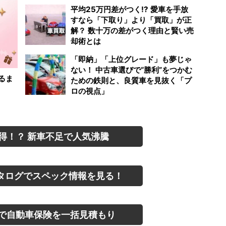
平均25万円差がつく!? 愛車を手放
すなら「下取り」より「買取」が正
解？ 数十万の差がつく理由と賢い売
却術とは
「即納」「上位グレード」も夢じゃ
ない！ 中古車選びで“勝利”をつかむ
るま
ための鉄則と、良質車を見抜く「プ
ロの視点」
得！？ 新車不足で人気沸騰
タログでスペック情報を見る！
で自動車保険を一括見積もり