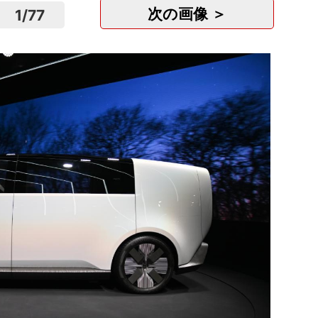
次の画像 ＞
1
/
77
Saa
株式会社
茨城
正社
月給
販促企
キャ..
株式会社M
大阪
正社
月給