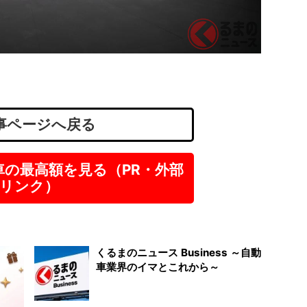
企画・
給
株式会
愛知
派遣
時給
事ページへ戻る
車の最高額を見る（PR・外部
リンク）
くるまのニュース Business ～自動
車業界のイマとこれから～