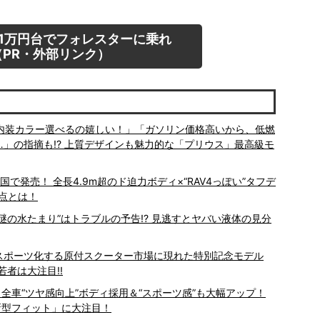
1万円台でフォレスターに乗れ
PR・外部リンク）
「内装カラー選べるの嬉しい！」「ガソリン価格高いから、低燃
…」の指摘も!? 上質デザインも魅力的な「プリウス」最高級モ
全国で発売！ 全長4.9m超のド迫力ボディ×“RAV4っぽい”タフデ
点とは！
謎の水たまり”はトラブルの予告!? 見逃すとヤバい液体の見分
? スポーツ化する原付スクーター市場に現れた特別記念モデル
若者は大注目!!
 全車“ツヤ感向上”ボディ採用＆“スポーツ感”も大幅アップ！
新型フィット」に大注目！