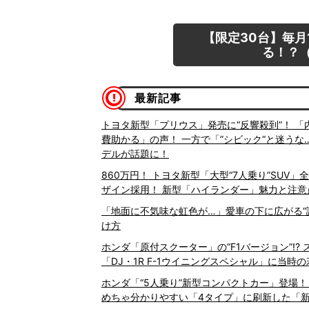
【限定30台】毎月
る！？（
最新記事
トヨタ新型「プリウス」発売に“反響殺到”！ 
費助かる」の声！ 一方で「”シビック“と迷うな
デルが話題に！
860万円！ トヨタ新型「大型“7人乗り”SUV」
ザイン採用！ 新型「ハイランダー」魅力と注意
「地面に不気味な虹色が…」愛車の下に広がる“
け方
ホンダ「原付スクーター」の“F1バージョン”!
「DJ・1R F-1ウイニングスペシャル」に当時の
ホンダ「“5人乗り”新型コンパクトカー」登場！
めちゃ分かりやすい「4タイプ」に刷新した「