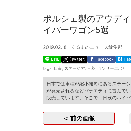
ポルシェ製のアウディに
イパーワゴン5選
2019.02.18
くるまのニュース編集部
LINE
(Twitter)
Facebook
Hat
tags:
日産
,
ステージア
,
三菱
,
ランサーエボリュ
日本では車種が縮小傾向にあるステーシ
が発売されるなどバラエティに富んでい
販売しています。そこで、日欧のハイパ
＜ 前の画像