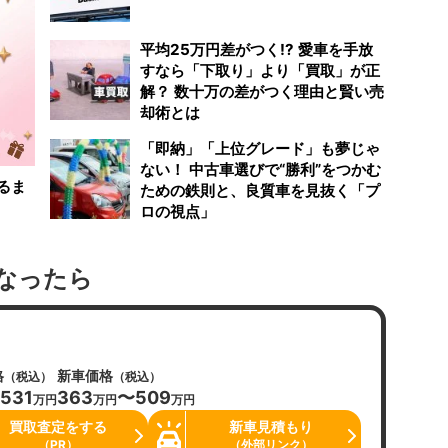
平均25万円差がつく!? 愛車を手放
すなら「下取り」より「買取」が正
解？ 数十万の差がつく理由と賢い売
却術とは
「即納」「上位グレード」も夢じゃ
ない！ 中古車選びで“勝利”をつかむ
るま
ための鉄則と、良質車を見抜く「プ
ロの視点」
なったら
格
新車価格
（税込）
（税込）
531
363
〜509
万円
万円
万円
買取査定をする
新車見積もり
（PR）
（外部リンク）