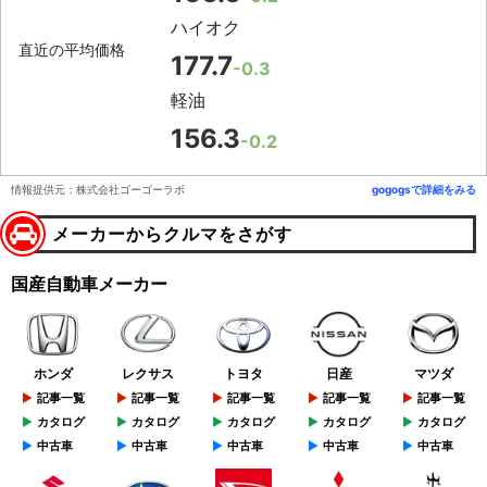
ハイオク
直近の平均価格
177.7
-0.3
軽油
156.3
-0.2
情報提供元：株式会社ゴーゴーラボ
gogogsで詳細をみる
メーカーからクルマをさがす
国産自動車メーカー
ホンダ
レクサス
トヨタ
日産
マツダ
記事一覧
記事一覧
記事一覧
記事一覧
記事一覧
カタログ
カタログ
カタログ
カタログ
カタログ
中古車
中古車
中古車
中古車
中古車