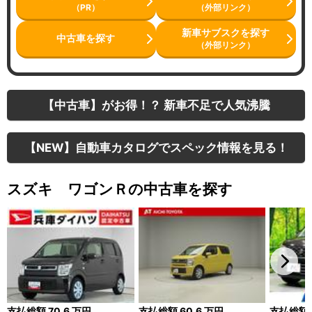
（PR）
（外部リンク）
新車サブスクを探す
中古車を探す
（外部リンク）
【中古車】がお得！？ 新車不足で人気沸騰
【NEW】自動車カタログでスペック情報を見る！
スズキ ワゴンＲの中古車を探す
支払総額
70.6
万円
支払総額
60.6
万円
支払総額