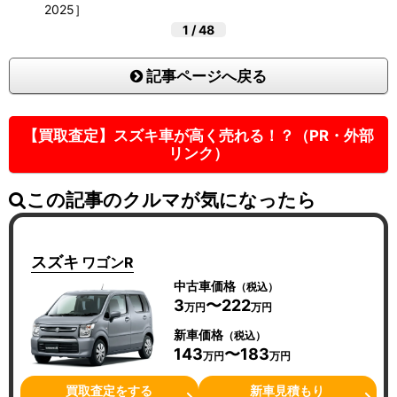
2025］
1
/
48
記事ページへ戻る
【買取査定】スズキ車が高く売れる！？（PR・外部
リンク）
この記事のクルマが気になったら
スズキ
ワゴンR
中古車価格
（税込）
3
〜222
万円
万円
新車価格
（税込）
143
〜183
万円
万円
買取査定をする
新車見積もり