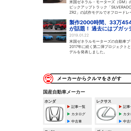
米国ゼネラル・モーターズ（GM）の
ピックアップトラック「SILVER
ZR2」の試作モデルでオフロードレース
製作2000時間、33万4
が話題！ 過去にはブガッ
2019.01.22
米国ゼネラルモーターズの自動車ブ
2017年に続く第二弾プロジェク
デルを発表しました。
メーカーからクルマをさがす
国産自動車メーカー
ホンダ
レクサス
記事一覧
記事
カタログ
カタ
中古車
中古