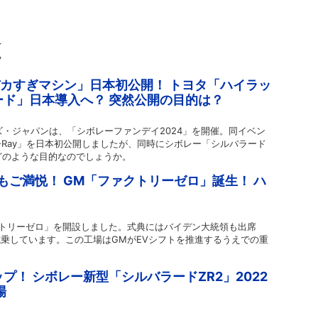
覧
デカすぎマシン」日本初公開！ トヨタ「ハイラッ
ド」日本導入へ？ 突然公開の目的は？
ーズ・ジャパンは、「シボレーファンデイ2024」を開催。同イベン
-Ray」を日本初公開しましたが、同時にシボレー「シルバラード
。どのような目的なのでしょうか。
もご満悦！ GM「ファクトリーゼロ」誕生！ ハ
クトリーゼロ」を開設しました。式典にはバイデン大統領も出席
試乗しています。この工場はGMがEVシフトを推進するうえでの重
プ！ シボレー新型「シルバラードZR2」2022
場