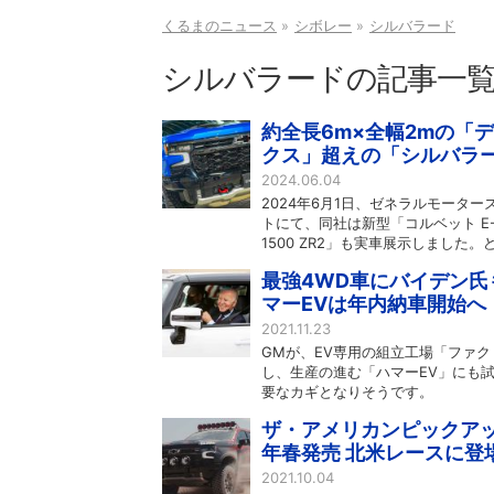
くるまのニュース
シボレー
シルバラード
シルバラードの記事一
約全長6m×全幅2mの「
クス」超えの「シルバラー
2024.06.04
2024年6月1日、ゼネラルモータ
トにて、同社は新型「コルベット E
1500 ZR2」も実車展示しました
最強4WD車にバイデン氏
マーEVは年内納車開始へ
2021.11.23
GMが、EV専用の組立工場「ファ
し、生産の進む「ハマーEV」にも
要なカギとなりそうです。
ザ・アメリカンピックアッ
年春発売 北米レースに登
2021.10.04