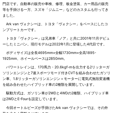
門店です。自動車の販売や車検、修理、板金塗装、カー用品の販売
等を手掛ける一方、スズキ「ジムニー」などのカスタムも行ってき
ました。
Ark van ヴォクシーは、トヨタ「ヴォクシー」をベースにしたコ
ンプリートカーです。
トヨタ「ヴォクシー」は兄弟車「ノア」と共に2001年11月デビュ
ーしたミニバン。現行モデルは2022年1月に登場した4代目です。
ボディサイズは全長4695mm×全幅1730mm×全高1895-
1925mm、ホイールベースは2850mm。
パワートレインは、170馬力・20.6kgf-mを出力する2リッターガ
ソリンエンジンと7速スポーツモード付きCVTを組み合わせたガソリ
ン車、1.8リッターガソリンエンジン＋モーターに電気式無段変速機
を組み合わせたハイブリッド車の2種類を展開しています。
駆動方式は、ガソリン車が2WDと4WDの2種類、ハイブリッド車
は2WDとE-Fourを設定しています。
今回オートルビーズが手掛けたArk van ヴォクシーでは、その外