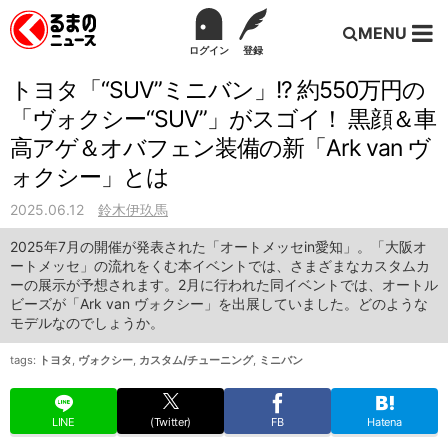
MENU
ログイン
登録
トヨタ「“SUV”ミニバン」!? 約550万円の
「ヴォクシー“SUV”」がスゴイ！ 黒顔＆車
高アゲ＆オバフェン装備の新「Ark van ヴ
ォクシー」とは
2025.06.12
鈴木伊玖馬
2025年7月の開催が発表された「オートメッセin愛知」。「大阪オ
ートメッセ」の流れをくむ本イベントでは、さまざまなカスタムカ
ーの展示が予想されます。2月に行われた同イベントでは、オートル
ビーズが「Ark van ヴォクシー」を出展していました。どのような
モデルなのでしょうか。
tags:
トヨタ
,
ヴォクシー
,
カスタム/チューニング
,
ミニバン
LINE
(Twitter)
FB
Hatena