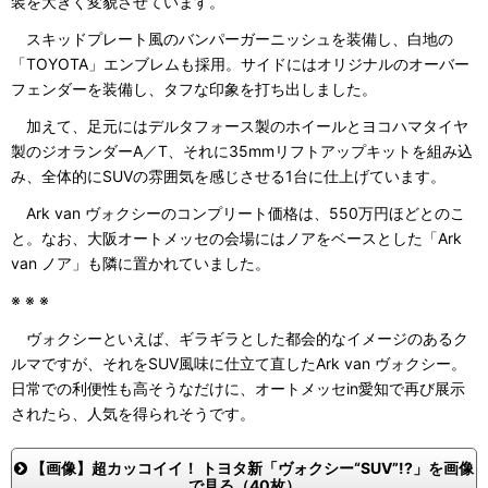
装を大きく変貌させています。
スキッドプレート風のバンパーガーニッシュを装備し、白地の
「TOYOTA」エンブレムも採用。サイドにはオリジナルのオーバー
フェンダーを装備し、タフな印象を打ち出しました。
加えて、足元にはデルタフォース製のホイールとヨコハマタイヤ
製のジオランダーA／T、それに35mmリフトアップキットを組み込
み、全体的にSUVの雰囲気を感じさせる1台に仕上げています。
Ark van ヴォクシーのコンプリート価格は、550万円ほどとのこ
と。なお、大阪オートメッセの会場にはノアをベースとした「Ark
van ノア」も隣に置かれていました。
※ ※ ※
ヴォクシーといえば、ギラギラとした都会的なイメージのあるク
ルマですが、それをSUV風味に仕立て直したArk van ヴォクシー。
日常での利便性も高そうなだけに、オートメッセin愛知で再び展示
されたら、人気を得られそうです。
【画像】超カッコイイ！ トヨタ新「ヴォクシー“SUV”!?」を画像
で見る（40枚）