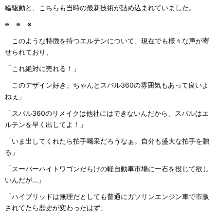
輪駆動と、こちらも当時の最新技術が詰め込まれていました。
※ ※ ※
このような特徴を持つエルテンについて、現在でも様々な声が寄
せられており、
「これ絶対に売れる！」
「このデザイン好き。ちゃんとスバル360の雰囲気もあって良いよ
ねぇ」
「スバル360のリメイクは他社にはできないんだから、スバルはエ
ルテンを早く出してよ！」
「いま出してくれたら拍手喝采だろうなぁ。自分も盛大な拍手を贈
る」
「スーパーハイトワゴンだらけの軽自動車市場に一石を投じて欲し
いんだが…」
「ハイブリッドは無理だとしても普通にガソリンエンジン車で市販
されてたら歴史が変わったはず」