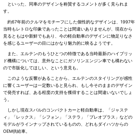
といった、同車のデザインを称賛するコメントが多く見られま
す。
約67年前のクルマをモチーフにした個性的なデザインは、1997年
当時もレトロな印象であったことは間違いありませんが、現在から
見るともはや新鮮でもあり、今の軽自動車のデザインに物足りなさ
を感じるユーザーの目にはかなり魅力的に映るようです。
また、エルテンのもうひとつの特徴である当時最新のハイブリッ
ド機構については、意外なことにガソリンエンジン車でも構わない
ので市販化してほしい、という意見も。
このような反響があることから、エルテンのスタイリングが感性
に響くユーザーは一定数いると見られ、もし今そのままのデザイン
で発売すれば、ある程度の支持を獲得することは間違いないでしょ
う。
しかし現在スバルのコンパクトカーと軽自動車は、「ジャステ
ィ」「レックス」「シフォン」「ステラ」「プレオプラス」などの
モデルがラインナップされているものの、どれもダイハツからの
OEM供給車。