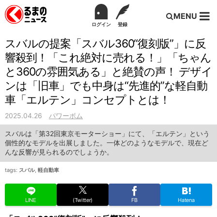
MENU
ログイン
登録
スバルの提案「スバル360“復刻版”」に反
響殺到！「これ絶対に売れる！」「ちゃん
と360の雰囲気ある」と絶賛の声！ デザイ
ンは「旧車」でも中身は“先進的”な軽自動
車「エルテン」コンセプトとは！
2025.04.26
パワーボム
スバルは「第32回東京モーターショー」にて、「エルテン」という
個性的なモデルを出展しました。一体どのようなモデルで、現在ど
んな反響が見られるのでしょうか。
tags:
スバル
,
軽自動車
LINE
(Twitter)
FB
Hatena