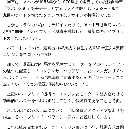
同車は、スバルが1958年から1970年まで販売していた軽自動車
「スバル360」をモチーフとするリメイク版ともいえるモデルで、
丸目のライトを備えたクラシカルなデザインが特徴的でした。
しかしクラシカルなのはデザインだけで、その中身は当時スバル
が独自開発したハイブリッド機構を搭載した、最新式のハイブリッ
ドカーだったのです。
パワートレインは、最高出力46馬力を発生する660cc直列4気筒
エンジンをフロントに搭載。
加えて、最高出力41馬力を発生するモーターをプロペラシャフト
の途中に配置し、「コンデンサーバッテリー」と「マンガンリチウ
ムバッテリー」、さらに駐車時に充電するための「ソーラーシステ
ム」といった3つの電源が接続されていました。
上記のハイブリッド機構は、エンジンとモーターを組み合わせて
効率的にパワーを生み出すだけでなく、低燃費であることも特徴。
スバルはこのシステムについて、「低燃費とアクティブな走りを
両立するハイブリッド・パワーシステム」と説明しています。
これに組み合わされるトランスミッションはCVT、駆動方式は四