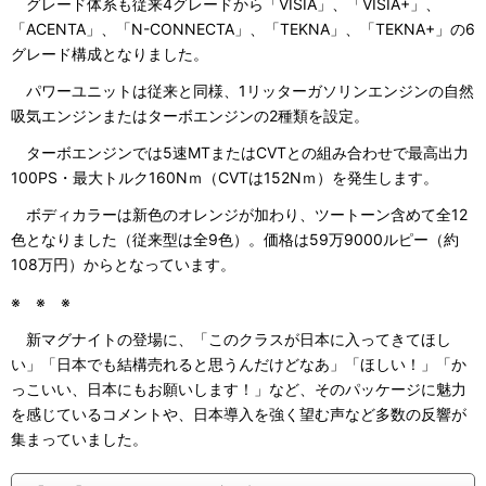
グレード体系も従来4グレードから「VISIA」、「VISIA+」、
「ACENTA」、「N-CONNECTA」、「TEKNA」、「TEKNA+」の6
グレード構成となりました。
パワーユニットは従来と同様、1リッターガソリンエンジンの自然
吸気エンジンまたはターボエンジンの2種類を設定。
ターボエンジンでは5速MTまたはCVTとの組み合わせで最高出力
100PS・最大トルク160Nｍ（CVTは152Nｍ）を発生します。
ボディカラーは新色のオレンジが加わり、ツートーン含めて全12
色となりました（従来型は全9色）。価格は59万9000ルピー（約
108万円）からとなっています。
※ ※ ※
新マグナイトの登場に、「このクラスが日本に入ってきてほし
い」「日本でも結構売れると思うんだけどなあ」「ほしい！」「か
っこいい、日本にもお願いします！」など、そのパッケージに魅力
を感じているコメントや、日本導入を強く望む声など多数の反響が
集まっていました。