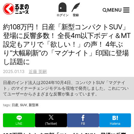
MENU
ログイン
登録
約108万円！ 日産「新型コンパクトSUV」
登場に反響多数！ 全長4m以下ボディ＆MT
設定もアリで「欲しい！」の声！ 4年ぶ
り“大幅刷新”の「マグナイト」印国に登場
し話題に
2025.01.13
近藤 英嗣
日産のインド法人は2024年10月4日、コンパクトSUV「マグナイ
ト」のマイナーチェンジモデルを現地で発売しました。これについ
てユーザーからさまざまな反響が集まっています。
tags:
日産
,
SUV
,
新型車
LINE
(Twitter)
FB
Hatena