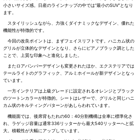
小さいサイズ感。日産のラインナップの中では“最小のSUV”となり
ます。
スタイリッシュながら、力強くダイナミックなデザイン、優れた
機能性が特徴的です。
今回の改良ポイントは、まずフェイスリフトです。ハニカム状の
グリルが立体的なデザインとなり、さらにピアノブラック調とした
ことで、上質な印象へと進化しました。
またロアバンパーデザインも変更されたほか、エクステリアでは
テールライトのグラフィック、アルミホイールが新デザインとなっ
ています。
一方インテリアは上級グレードに設定されるオレンジとブラック
のツートンカラーが特徴的。シートはレザーで、グリルと同じハニ
カム状のキルティングパターンがあしらわれています。
機能面では、後席背もたれの60：40分割機構は全車に標準化さ
れ、ラゲッジ容量は通常336リッターから最大540リッターへと拡
大。積載性が大幅にアップしています。