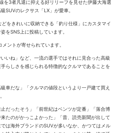
線を3者凡退に抑える好リリーフを見せた伊藤大海選
級SUVのレクサス「LX」が愛車。
などをきれいに収納できる「釣り仕様」にカスタマイ
姿をSNS上に投稿しています。
コメントが寄せられています。
でいいね」など、一流の選手ではそれに見合った高級
選手らしさを感じられる特徴的なクルマであることを
級車だな」「クルマの値段というより一戸建て買え
も。
止だったそう」「前世紀はベンツが定番」「落合博
で来たのがかっこよかった」「昔、読売新聞が出して
では海外ブランドのSUVが多いなか、かつてはメル