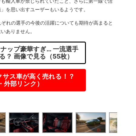
そも輸入車が禁じられていたこと、さらに第一線で活
鑑」を思い出すユーザーもいるようです。
れぞれの選手の今後の活躍についても期待が高まると
違いありません。
ナップ豪華すぎ… 一流選手
る？ 画像で見る（55枚）
クサス車が高く売れる！？
R・外部リンク）