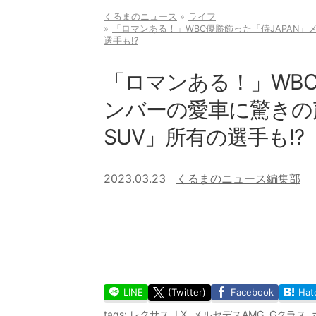
くるまのニュース
ライフ
「ロマンある！」WBC優勝飾った「侍JAPAN」
選手も!?
「ロマンある！」WBC
ンバーの愛車に驚きの声
SUV」所有の選手も!?
2023.03.23
くるまのニュース編集部
LINE
(Twitter)
Facebook
Hat
tags:
レクサス
,
LX
,
メルセデスAMG
,
Gクラス
,