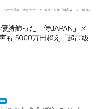
メンバーの愛車に驚きの声も 5000万円超え「超高級SUV」所有の
優勝飾った「侍JAPAN」メ
も 5000万円超え「超高級
ena
ポルシェ
,
タイカン
,
テスラ
,
モデルX
,
ロールス・ロイス
,
カリ