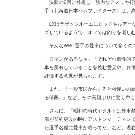
決勝の6回に登板し、強力なアメリカ打
手（北海道日本ハムファイターズ）は、高
LXはラゲッジルームにロッドやルアー
ズしているようで、オフでは釣りを楽しむ
そんなWBC選手の愛車について多くの
「ロマンがあるなぁ」「それぞれ個性的
車を所有していることを羨む意見や、各
評価する意見が見られます。
また、「一般市民からすると桁違いの高
る値段…」など、その高額ぶりに驚く声
さらに、「昭和の時代ヤクルトは外車禁
満が契約更改の時にアストンマーティン
た選手名鑑に愛車が載ってた」など、現在