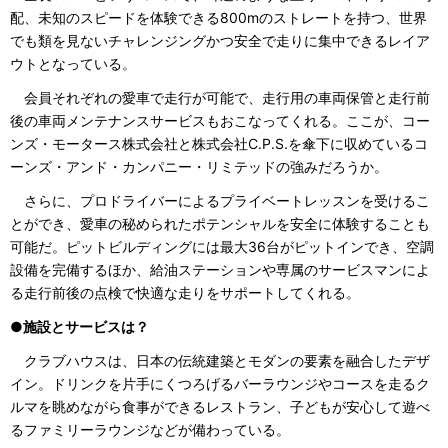
配、未知のスピードを体験できる800mのストレートを持つ、世界
でも類を見ないチャレンジングかつ安全で走りに集中できるレイア
ウトとなっている。
会員それぞれの愛車で走行が可能で、走行用の車両保管と走行前
後の車両メンテナンスサービスもおこなってくれる。ここが、コー
ンズ・モータース株式会社と株式会社C.P.S.を傘下に収めているコ
ーンズ・アンド・カンパニー・リミテッドの強みだろうか。
さらに、プロドライバーによるプライベートレッスンを受けるこ
とができ、愛車の秘められたポテンシャルを安全に体験することも
可能だ。ピットビルディングには最大36台がピットインでき、空調
設備を完備するほか、給油ステーションや専属のサービスマンによ
る走行前後の点検で快適な走りをサポートしてくれる。
●施設とサービスは？
クラブハウスは、日本の伝統建築とモダンの要素を融合したデザ
イン。ドリンクを片手にくつろげるバーラウンジやコースを走るク
ルマを眺めながら食事ができるレストラン、子どもが安心して遊べ
るファミリーラウンジなどが備わっている。