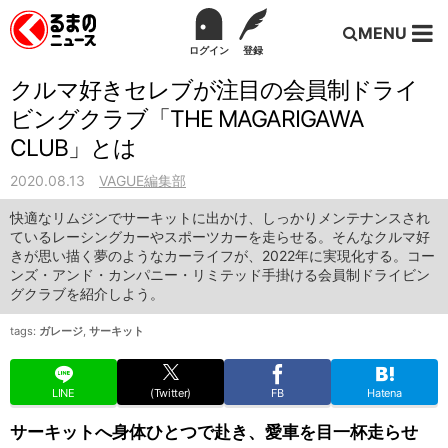
MENU
ログイン
登録
クルマ好きセレブが注目の会員制ドライ
ビングクラブ「THE MAGARIGAWA
CLUB」とは
2020.08.13
VAGUE編集部
快適なリムジンでサーキットに出かけ、しっかりメンテナンスされ
ているレーシングカーやスポーツカーを走らせる。そんなクルマ好
きが思い描く夢のようなカーライフが、2022年に実現化する。コー
ンズ・アンド・カンパニー・リミテッド手掛ける会員制ドライビン
グクラブを紹介しよう。
tags:
ガレージ
,
サーキット
LINE
(Twitter)
FB
Hatena
サーキットへ身体ひとつで赴き、愛車を目一杯走らせ