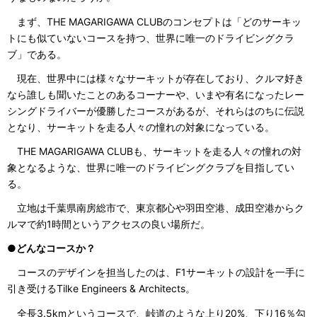
まず、THE MAGARIGAWA CLUBのコンセプトは「どのサーキッ
トにも似ていないコースを持つ、世界に唯一のドライビングクラ
ブ」である。
現在、世界中には様々なサーキットが存在しており、クルマ好き
なら誰しも聞いたことのあるコーナーや、いまや有名になったレー
シングドライバーが優勝したコースがあるが、それらはのちに伝説
となり、サーキットを走る人々の憧れの対象になっている。
THE MAGARIGAWA CLUBも、サーキットを走る人々の憧れの対
象となるような、世界に唯一のドライビングクラブを目指してい
る。
立地は千葉県南房総市で、東京都心や羽田空港、成田空港からク
ルマで約1時間というアクセスの良い場所だ。
●どんなコースか？
コースのデザインを担当したのは、F1サーキットの設計を一手に
引き受けるTilke Engineers & Architects。
全長3.5kmというコースで、峠道のような上り20%、下り16％勾