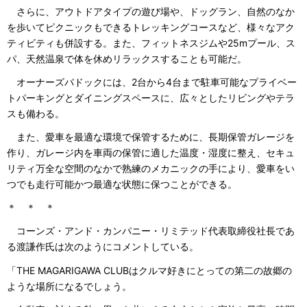
さらに、アウトドアタイプの遊び場や、ドッグラン、自然のなか
を歩いてピクニックもできるトレッキングコースなど、様々なアク
ティビティも併設する。また、フィットネスジムや25mプール、ス
パ、天然温泉で体を休めリラックスすることも可能だ。
オーナーズパドックには、2台から4台まで駐車可能なプライベー
トパーキングとダイニングスペースに、広々としたリビングやテラ
スも備わる。
また、愛車を最適な環境で保管するために、長期保管ガレージを
作り、ガレージ内を車両の保管に適した温度・湿度に整え、セキュ
リティ万全な空間のなかで熟練のメカニックの手により、愛車をい
つでも走行可能かつ最適な状態に保つことができる。
＊ ＊ ＊
コーンズ・アンド・カンパニー・リミテッド代表取締役社長であ
る渡謙作氏は次のようにコメントしている。
「THE MAGARIGAWA CLUBはクルマ好きにとっての第二の故郷の
ような場所になるでしょう。