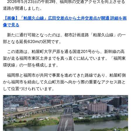
2026年5月23日の午前2時、福岡県の交通アクセスを向上させる
道路が開通しました。
【画像】「粕屋久山線」広田交差点から土井交差点が開通 詳細を画
像で見る
新たに通行可能となったのは、都市計画道路「粕屋久山線」の一
部となる延長620mの区間です。
この道路は、粕屋町大字戸原を通る国道201号から、新幹線の高
架が走る福岡市東区土井までを真っ直ぐに結んでいます。「福岡東
環状線」の一部を構成します。
福岡県と福岡市が共同で事業を進めてきた路線であり、粕屋町側
から福岡市を経由して久山町方面へ向かう際の重要なアクセス路と
して位置づけられています。