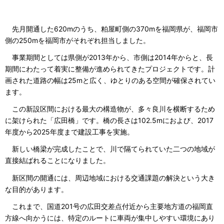
先月開通した620mのうち、粕屋町側の370mを福岡県が、福岡市
側の250mを福岡市がそれぞれ担当しました。
事業期間としては県側が2013年から、市側は2014年からと、長
期間にわたって着実に整備が進められてきたプロジェクトです。計
画された道路の幅は25mと広く、ゆとりのある空間が確保されてい
ます。
この新設区間における最大の構造物が、多々良川を横断するため
に架けられた「広田橋」です。橋の長さは102.5mにおよび、2017
年度から2025年度まで建設工事を実施。
新しい橋梁が完成したことで、川で隔てられていた二つの地域が
直接結ばれることになりました。
新区間の開通には、周辺地域における交通課題の解決という大き
な目的があります。
これまで、国道201号の広田交差点付近から主要地方道の福岡直
方線へ向かうには、特定のルートに車両が集中しやすい環境にあり