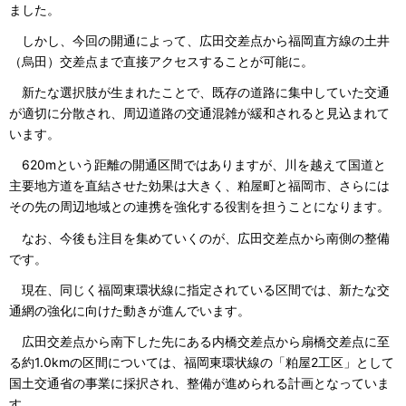
ました。
しかし、今回の開通によって、広田交差点から福岡直方線の土井
（烏田）交差点まで直接アクセスすることが可能に。
新たな選択肢が生まれたことで、既存の道路に集中していた交通
が適切に分散され、周辺道路の交通混雑が緩和されると見込まれて
います。
620mという距離の開通区間ではありますが、川を越えて国道と
主要地方道を直結させた効果は大きく、粕屋町と福岡市、さらには
その先の周辺地域との連携を強化する役割を担うことになります。
なお、今後も注目を集めていくのが、広田交差点から南側の整備
です。
現在、同じく福岡東環状線に指定されている区間では、新たな交
通網の強化に向けた動きが進んでいます。
広田交差点から南下した先にある内橋交差点から扇橋交差点に至
る約1.0kmの区間については、福岡東環状線の「粕屋2工区」として
国土交通省の事業に採択され、整備が進められる計画となっていま
す。