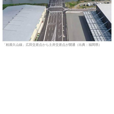
「粕屋久山線」広田交差点から土井交差点が開通（出典：福岡県）