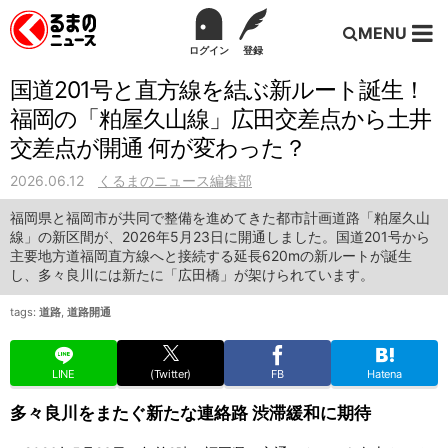
MENU
ログイン
登録
国道201号と直方線を結ぶ新ルート誕生！
福岡の「粕屋久山線」広田交差点から土井
交差点が開通 何が変わった？
2026.06.12
くるまのニュース編集部
福岡県と福岡市が共同で整備を進めてきた都市計画道路「粕屋久山
線」の新区間が、2026年5月23日に開通しました。国道201号から
主要地方道福岡直方線へと接続する延長620mの新ルートが誕生
し、多々良川には新たに「広田橋」が架けられています。
tags:
道路
,
道路開通
LINE
(Twitter)
FB
Hatena
多々良川をまたぐ新たな連絡路 渋滞緩和に期待