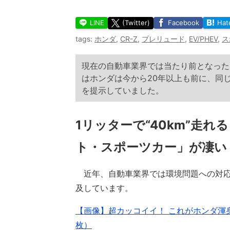
LINE
(Twitter)
Facebook
Hat
tags:
ホンダ
,
CR-Z
,
プレリュード
,
EV/PHEV
,
ス
現在の自動車業界では当たり前となった
はホンダは今から20年以上も前に、同
を提示していました。
1リッターで“40km”走
ト・スポーツカー」が凄い
近年、自動車業界では環境問題への対応
及しています。
【画像】超カッコイイ！ これがホンダ渾
枚）