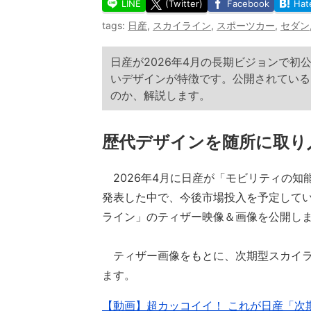
LINE
(Twitter)
Facebook
Hat
tags:
日産
,
スカイライン
,
スポーツカー
,
セダン
日産が2026年4月の長期ビジョンで
いデザインが特徴です。公開されている
のか、解説します。
歴代デザインを随所に取り
2026年4月に日産が「モビリティの知
発表した中で、今後市場投入を予定して
ライン」のティザー映像＆画像を公開し
ティザー画像をもとに、次期型スカイラ
ます。
【動画】超カッコイイ！ これが日産「次