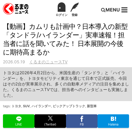
MENU
ログイン
登録
【動画】カムリも計画中？日本導入の新型
「タンドラ/ハイランダー」実車速報！担
当者に話を聞いてみた！ 日本展開の今後
に期待高まるか
2026.05.19
くるまのニュースTV
トヨタは2026年4月2日から、米国生産の「タンドラ」と「ハイラ
ンダー」を、トヨタモビリティ東京を通じて日本で正式販売。今回
はその2台が実車展示され、多くの自動車メディアの注目を集めまし
た。くるまのニュースTVでは、担当者へのインタビューも実施しま
した。
tags:
トヨタ
,
SUV
,
ハイランダー
,
ピックアップトラック
,
新型車
LINE
(Twitter)
FB
Hatena