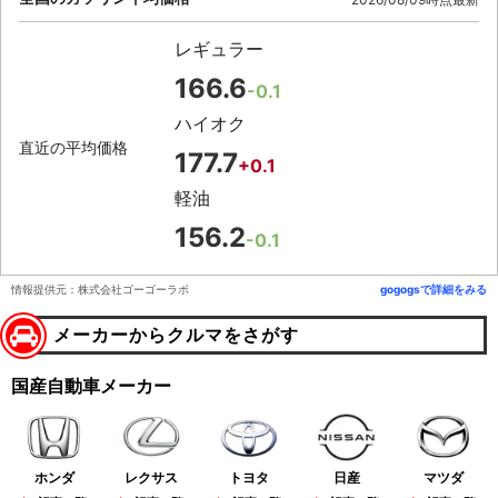
レギュラー
166.6
-0.1
ハイオク
直近の平均価格
177.7
+0.1
軽油
156.2
-0.1
情報提供元：株式会社ゴーゴーラボ
gogogsで詳細をみる
メーカーからクルマをさがす
国産自動車メーカー
ホンダ
レクサス
トヨタ
日産
マツダ