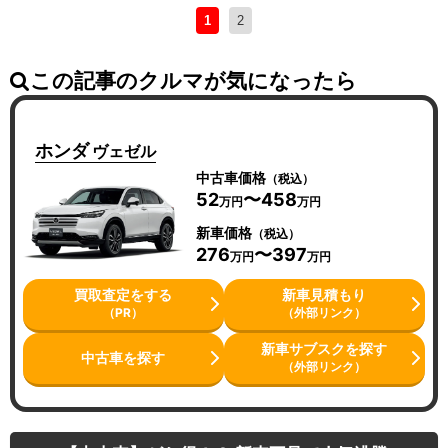
1
2
この記事のクルマが気になったら
ホンダ
ヴェゼル
中古車価格
（税込）
52
〜458
万円
万円
新車価格
（税込）
276
〜397
万円
万円
買取査定をする
新車見積もり
（PR）
（外部リンク）
新車サブスクを探す
中古車を探す
（外部リンク）