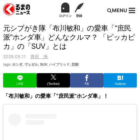
MENU
ログイン
登録
元シブがき隊「布川敏和」の愛車「“庶民
派”ホンダ車」どんなクルマ？ 「ピッカピ
カ」の「SUV」とは
2026.05.11
青田 海
tags:
ホンダ
,
ヴェゼル
,
SUV
,
ハイブリッド
,
芸能
LINE
(Twitter)
FB
Hatena
「布川敏和」の愛車「“庶民派”ホンダ車」！