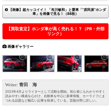
【画像】超カッコイイ！ 「布川敏和」と愛車「“庶民派”ホンダ
車」を画像で見る！（88枚）
【買取査定】ホンダ車が高く売れる！？（PR・外部
リンク）
画像ギャラリー
Writer:
青田 海
2023年4月よりライターとして活動を開始。初心者にもわかりやすく
読みやすい構成を心がけ、自動車を中心に新車情報、カーライフにま
つわる話題など幅広い記事を執筆している。芸能分野に詳しい。