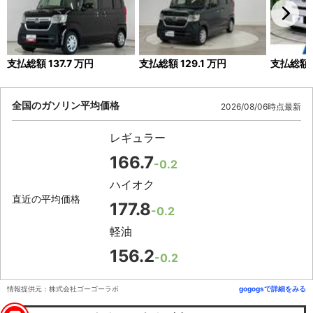
支払総額
137.7
万円
支払総額
129.1
万円
支払総額
全国のガソリン平均価格
2026/08/06時点最新
レギュラー
166.7
-0.2
ハイオク
直近の平均価格
177.8
-0.2
軽油
156.2
-0.2
情報提供元：株式会社ゴーゴーラボ
gogogsで詳細をみる