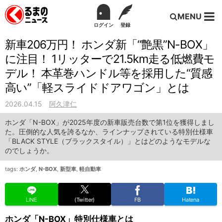
MENU
ログイン
登録
新車206万円！ ホンダ新「“艶黒”N-BOX」
に注目！ 1リッターで21.5km走る低燃費モ
デル！ 本革巻ハンドル等を採用した“質感
高い”「軽スライドドアワゴン」とは
2026.04.15
阿久津仁
ホンダ「N-BOX」が2025年度の新車販売台数で第1位を獲得しまし
た。圧倒的な人気を誇るなか、ラインナップされている特別仕様車
「BLACK STYLE（ブラックスタイル）」とはどのようなモデルな
のでしょうか。
tags:
ホンダ
,
N-BOX
,
新型車
,
軽自動車
LINE
(Twitter)
FB
Hatena
ホンダ「N-BOX」特別仕様車とは