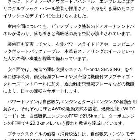
さらに、ドアミラーやアウタードアハンドル、エンブレムにはク
リスタルブラック・パール塗装が採用され、全身を引き締めたスタ
イリッシュなデザインに仕上げられました。
室内空間についても、ピアノブラック塗装のドアオーナメントパ
ネルが備わり、落ち着きと高級感のある空間が演出されています。
装備面も充実しており、右側パワースライドドアや、コンビニフ
ック付シートバックテーブル、本革巻ステアリングホイールといっ
た人気の高い機能が標準で備わっています。
安全面では、先進の運転支援システム「Honda SENSING」を全
車に標準装備。衝突軽減ブレーキや渋滞追従機能付アダプティブ・
クルーズコントロールに加え、近距離衝突軽減ブレーキなどの機能
により、日々の運転をサポートします。
パワートレインは自然吸気エンジンとターボエンジンの2種類が用
意され、それぞれにFFと4WDの駆動方式を設定。燃費性能（WLTC
モード）は、自然吸気エンジンのFF車で21.5km／L、ターボエンジ
ンのFF車でも20.3km／Lという優れた数値を達成しています。
ブラックスタイルの価格（消費税込）は、自然吸気エンジンモデ