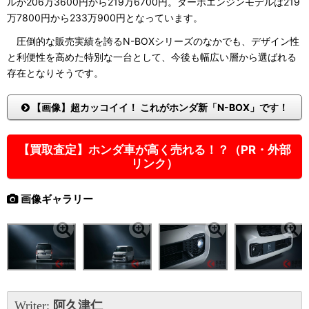
ルが206万3600円から219万6700円。ターボエンジンモデルは219
万7800円から233万900円となっています。
圧倒的な販売実績を誇るN-BOXシリーズのなかでも、デザイン性
と利便性を高めた特別な一台として、今後も幅広い層から選ばれる
存在となりそうです。
【画像】超カッコイイ！ これがホンダ新「N-BOX」です！
【買取査定】ホンダ車が高く売れる！？（PR・外部
リンク）
画像ギャラリー
Writer:
阿久津仁