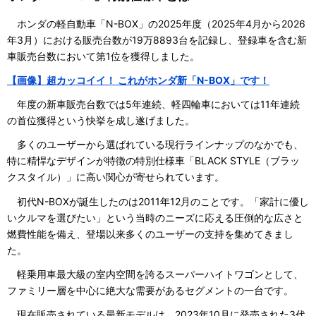
ホンダの軽自動車「N-BOX」の2025年度（2025年4月から2026
年3月）における販売台数が19万8893台を記録し、登録車を含む新
車販売台数において第1位を獲得しました。
【画像】超カッコイイ！ これがホンダ新「N-BOX」です！
年度の新車販売台数では5年連続、軽四輪車においては11年連続
の首位獲得という快挙を成し遂げました。
多くのユーザーから選ばれている現行ラインナップのなかでも、
特に精悍なデザインが特徴の特別仕様車「BLACK STYLE（ブラッ
クスタイル）」に高い関心が寄せられています。
初代N-BOXが誕生したのは2011年12月のことです。「家計に優し
いクルマを選びたい」という当時のニーズに応える圧倒的な広さと
燃費性能を備え、登場以来多くのユーザーの支持を集めてきまし
た。
軽乗用車最大級の室内空間を誇るスーパーハイトワゴンとして、
ファミリー層を中心に絶大な需要があるセグメントの一台です。
現在販売されている最新モデルは、2023年10月に発売された3代