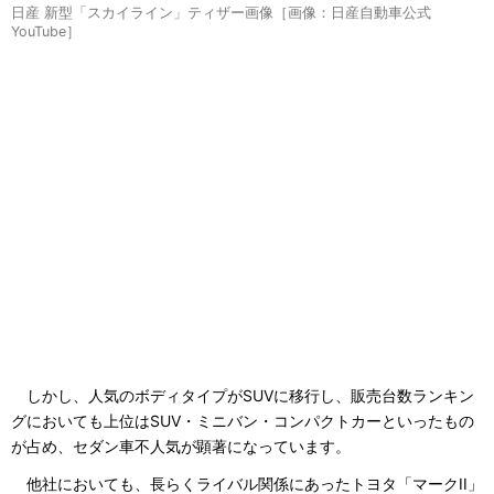
日産 新型「スカイライン」ティザー画像［画像：日産自動車公式
YouTube］
しかし、人気のボディタイプがSUVに移行し、販売台数ランキン
グにおいても上位はSUV・ミニバン・コンパクトカーといったもの
が占め、セダン車不人気が顕著になっています。
他社においても、長らくライバル関係にあったトヨタ「マークII」