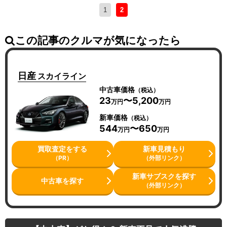
1
2
この記事のクルマが気になったら
日産
スカイライン
中古車価格
（税込）
23
〜5,200
万円
万円
新車価格
（税込）
544
〜650
万円
万円
買取査定をする
新車見積もり
（PR）
（外部リンク）
新車サブスクを探す
中古車を探す
（外部リンク）