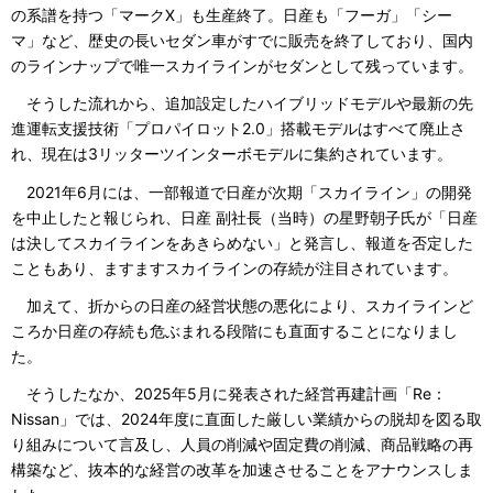
の系譜を持つ「マークX」も生産終了。日産も「フーガ」「シー
マ」など、歴史の長いセダン車がすでに販売を終了しており、国内
のラインナップで唯一スカイラインがセダンとして残っています。
そうした流れから、追加設定したハイブリッドモデルや最新の先
進運転支援技術「プロパイロット2.0」搭載モデルはすべて廃止さ
れ、現在は3リッターツインターボモデルに集約されています。
2021年6月には、一部報道で日産が次期「スカイライン」の開発
を中止したと報じられ、日産 副社長（当時）の星野朝子氏が「日産
は決してスカイラインをあきらめない」と発言し、報道を否定した
こともあり、ますますスカイラインの存続が注目されています。
加えて、折からの日産の経営状態の悪化により、スカイラインど
ころか日産の存続も危ぶまれる段階にも直面することになりまし
た。
そうしたなか、2025年5月に発表された経営再建計画「Re：
Nissan」では、2024年度に直面した厳しい業績からの脱却を図る取
り組みについて言及し、人員の削減や固定費の削減、商品戦略の再
構築など、抜本的な経営の改革を加速させることをアナウンスしま