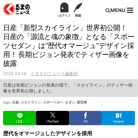
MENU
ログイン
登録
日産「新型スカイライン」世界初公開！
日産の「源流と魂の象徴」となる「スポー
ツセダン」は“歴代オマージュ”デザイン採
用！ 長期ビジョン発表でティザー画像を
披露
2026.04.14
くるまのニュース編集部
日産は長期ビジョンの発表の場で、「スカイライン」のティザー画
像を世界初公開しました。
tags:
日産
,
スカイライン
,
スポーツカー
,
セダン
,
新型車
LINE
(Twitter)
FB
Hatena
歴代をオマージュしたデザインを採用