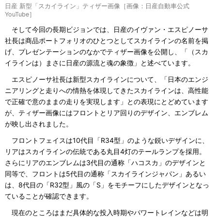
日産 新型「スカイライン」ティザー画像［画像：日産自動車公式
YouTube］
そして今回の長期ビジョンでは、日産のイヴァン・エスピノーサ
社長は商品ポートフォリオのひとつとしてスカイラインの名前を掲
げ、プレゼンテーションのなかでティザー画像を公開し、「（スカ
イラインは）まさに日産の源流と魂の象徴」と述べています。
エスピノーサ社長は新型スカイラインについて、「日本のエンジ
ニアリングと走りへの情熱を体現してきたスカイラインは、高性能
で正確で意のままの走りを実現します」との表現にとどめています
が、ティザー画像にはフロントとリア回りのデザイン、エンブレム
が映し出されました。
フロントフェイスは10代目「R34型」のような鋭いデザインに、
リアはスカイラインの伝統である丸目4灯のテールランプを採用。
さらにリアのエンブレムは3代目の通称「ハコスカ」のデザインと
同等で、フロントは5代目の通称「スカイラインジャパン」あるい
は、8代目の「R32型」風の「S」をモチーフにしたデザインとなっ
ていることが確認できます。
現在のところはまだ具体的な投入時期やパワートレインなどは明