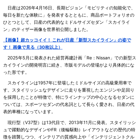
日産は2026年4月16日、長期ビジョン「モビリティの知能化で、
毎日を新たな体験に」を発表するとともに、商品ポートフォリオの
ひとつとして、日産の代表的なミドルサイズセダン「スカイライ
ン」のティザー画像を世界初公開しました。
【画像】超カッコイイ！ これが日産「新型スカイライン」の姿で
す！ 画像で見る（30枚以上）
2025年5月に発表された経営再建計画「Re：Nissan」での新型ス
カイラインの開発明言に続き、市販モデルの登場がより具体的にな
った形です。
スカイラインは1957年に登場したミドルサイズの高級乗用車で
す。スタイリッシュなデザインに走りを重視したエンジンや足回り
を採用したことが特徴で、特にラインナップの中心となるセダンに
ついては、スポーツセダンの代名詞として長らく愛され、日産の代
表的車種になっています。
現行型（V37型）は13代目で、2013年11月に発表。スタイリッシ
ュで躍動的なデザインやFR（後輪駆動）レイアウトなどの歴代の特
徴を踏襲しつつ、インテリアの質感向上や「インテリジェントクル