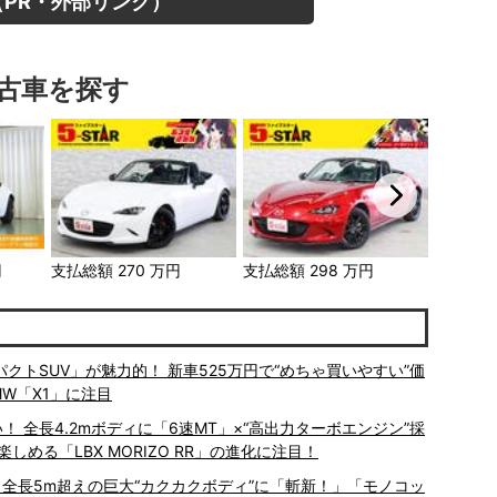
PR・外部リンク）
古車を探す
円
支払総額
270
万円
支払総額
298
万円
支払総額
トSUV」が魅力的！ 新車525万円で“めちゃ買いやすい”価
MW「X1」に注目
 全長4.2mボディに「6速MT」×“高出力ターボエンジン”採
める「LBX MORIZO RR」の進化に注目！
！ 全長5m超えの巨大“カクカクボディ”に「斬新！」「モノコッ