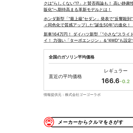
クは“らしくない”!?」と賛否両論も！ 高い静
販化”へ期待高まる革新モデルとは！
ホンダ新型「“最上級”セダン」発表で“反響殺到
ィ同色化で質感アップした“誕生50年”の進化！ 
新車164万円！ ダイハツ新型「“小さな”スライ
イ！ 力強い「ターボエンジン」＆“4WD”も設
全国のガソリン平均価格
レギュラー
直近の平均価格
166.6
-0.2
情報提供元：株式会社ゴーゴーラボ
メーカーからクルマをさがす