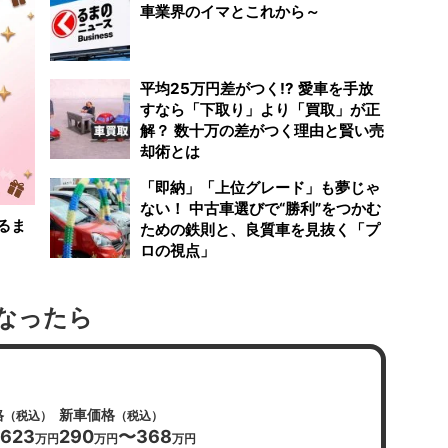
車業界のイマとこれから～
平均25万円差がつく!? 愛車を手放
すなら「下取り」より「買取」が正
解？ 数十万の差がつく理由と賢い売
却術とは
「即納」「上位グレード」も夢じゃ
ない！ 中古車選びで“勝利”をつかむ
るま
ための鉄則と、良質車を見抜く「プ
ロの視点」
なったら
格
新車価格
（税込）
（税込）
623
290
〜368
万円
万円
万円