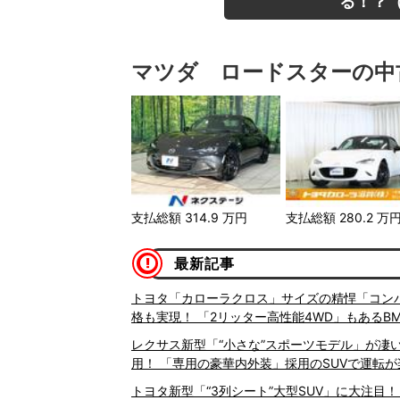
る！？（
マツダ ロードスターの中
支払総額
314.9
万円
支払総額
280.2
万
最新記事
トヨタ「カローラクロス」サイズの精悍「コンパク
格も実現！ 「2リッター高性能4WD」もあるB
レクサス新型「“小さな”スポーツモデル」が凄い！
用！ 「専用の豪華内外装」採用のSUVで運転が楽し
トヨタ新型「“3列シート”大型SUV」に大注目