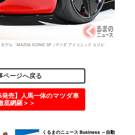
月
自動車
株式会
神奈
「MAZDA ICONIC SP（マツダ アイコニック エスピ
正社
月
事ページへ戻る
-5発売】人馬一体のマツダ車
徹底網羅＞＞
くるまのニュース Business ～自動