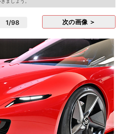
いきましょう。
次の画像 ＞
1
/
98
正看護
医療法
東京
正社
月
家系
メン..
株式会社
東京
正社