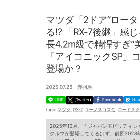
マツダ「2ドア“ロー
る!? 「RX-7後継」
長4.2m級で精悍すぎ
「アイコニックSP」
登場か？
2025.07.28
赤羽馬
LINE
(Twitter)
Facebook
Hat
tags:
マツダ
,
RX-7
,
ユーノスコスモ
,
ロードスタ
2025年10月、「ジャパンモビリティ
クルマが登場してくるはず。前回202