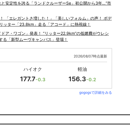
粛性と安定性を誇る「ランドクルーザーSe」初公開から3年…“市
”！ 「エレガントさ増した！」「美しいフォルム」の声！ ボデ
リッター「23.8km」走る「アコード」に熱視線！
ドドア・ワゴン」発表！ “リッター22.9km”の低燃費がウレシ
定する「新型ムーヴキャンバス」登場！
2026/08/07時点最新
ハイオク
軽油
177.7
156.3
-0.3
-0.2
gogogsで詳細をみる