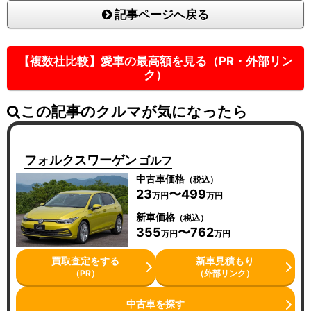
記事ページへ戻る
【複数社比較】愛車の最高額を見る（PR・外部リン
ク）
この記事のクルマが気になったら
フォルクスワーゲン
ゴルフ
中古車価格
（税込）
23
〜499
万円
万円
新車価格
（税込）
355
〜762
万円
万円
買取査定をする
新車見積もり
（PR）
（外部リンク）
中古車を探す