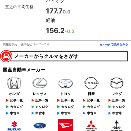
ハイオク
直近の平均価格
177.7
0.0
軽油
156.2
-0.2
情報提供元：株式会社ゴーゴーラボ
gogogsで詳細をみる
メーカーからクルマをさがす
国産自動車メーカー
ホンダ
レクサス
トヨタ
日産
マツダ
記事一覧
記事一覧
記事一覧
記事一覧
記事一覧
カタログ
カタログ
カタログ
カタログ
カタログ
中古車
中古車
中古車
中古車
中古車