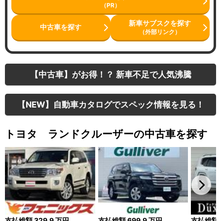
（PR）
新車サブスクを探す
中古車を探す
（外部リンク）
【中古車】がお得！？ 新車不足で人気沸騰
【NEW】自動車カタログでスペック情報を見る！
トヨタ ランドクルーザーの中古車を探す
支払総額
329.9
万円
支払総額
699.9
万円
支払総額