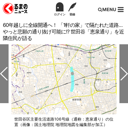
MENU
ログイン
登録
60年越しに全線開通へ！ 「1軒の家」で隔たれた道路…
やっと悲願の通り抜け可能に!? 世田谷「恵泉通り」を近
隣住民が語る
世田谷区主要生活道路106号線（通称：恵泉通り）の位
置（画像：国土地理院 地理院地図を編集部が加工）