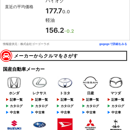
ハイオク
直近の平均価格
177.7
0.0
軽油
156.2
-0.2
情報提供元：株式会社ゴーゴーラボ
gogogsで詳細をみる
メーカーからクルマをさがす
国産自動車メーカー
ホンダ
レクサス
トヨタ
日産
マツダ
記事一覧
記事一覧
記事一覧
記事一覧
記事一覧
カタログ
カタログ
カタログ
カタログ
カタログ
中古車
中古車
中古車
中古車
中古車