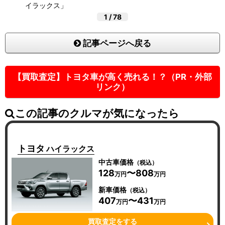
イラックス」
1
/
78
記事ページへ戻る
【買取査定】トヨタ車が高く売れる！？（PR・外部
リンク）
この記事のクルマが気になったら
トヨタ
ハイラックス
中古車価格
（税込）
128
〜808
万円
万円
新車価格
（税込）
407
〜431
万円
万円
買取査定をする