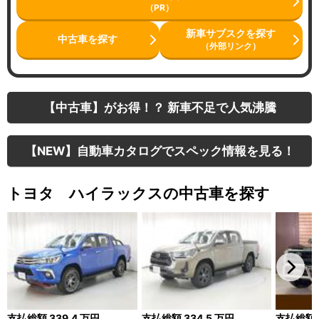
（PR）
新車サブスクを探す
中古車を探す
（外部リンク）
【中古車】がお得！？ 新車不足で人気沸騰
【NEW】自動車カタログでスペック情報を見る！
トヨタ ハイラックスの中古車を探す
支払総額
339.4
万円
支払総額
334.5
万円
支払総額