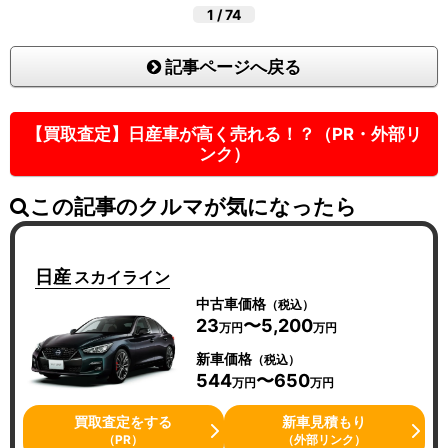
1
/
74
記事ページへ戻る
【買取査定】日産車が高く売れる！？（PR・外部リ
ンク）
この記事のクルマが気になったら
日産
スカイライン
中古車価格
（税込）
23
〜5,200
万円
万円
新車価格
（税込）
544
〜650
万円
万円
買取査定をする
新車見積もり
（PR）
（外部リンク）