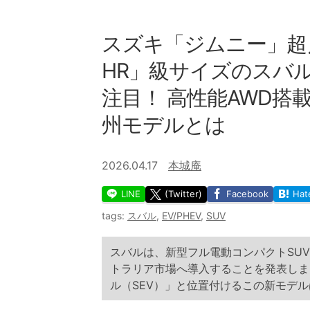
スズキ「ジムニー」超
HR」級サイズのスバ
注目！ 高性能AWD
州モデルとは
2026.04.17
本城庵
LINE
(Twitter)
Facebook
Hat
tags:
スバル
,
EV/PHEV
,
SUV
スバルは、新型フル電動コンパクトSUV
トラリア市場へ導入することを発表しま
ル（SEV）」と位置付けるこの新モデ