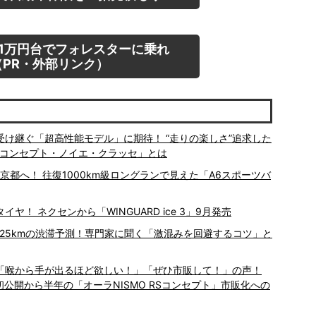
1万円台でフォレスターに乗れ
PR・外部リンク）
を受け継ぐ「超高性能モデル」に期待！ “走りの楽しさ”追求した
 コンセプト・ノイエ・クラッセ」とは
京都へ！ 往復1000km級ロングランで見えた「A6スポーツバ
！ ネクセンから「WINGUARD ice 3」9月発売
大25kmの渋滞予測！専門家に聞く「激混みを回避するコツ」と
 「喉から手が出るほど欲しい！」「ぜひ市販して！」の声！
初公開から半年の「オーラNISMO RSコンセプト」市販化への