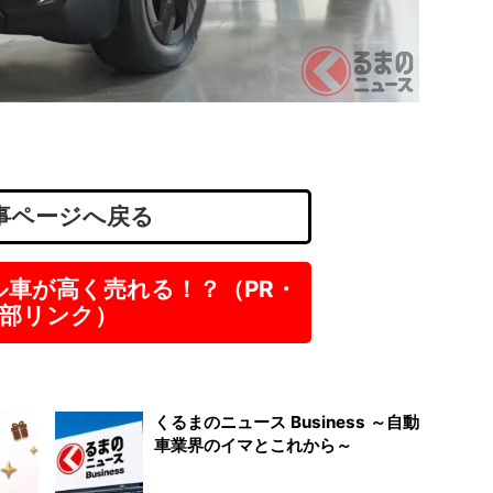
「高時
30代..
株式会
」
大阪
派遣
時給
事ページへ戻る
ル車が高く売れる！？（PR・
部リンク）
くるまのニュース Business ～自動
車業界のイマとこれから～