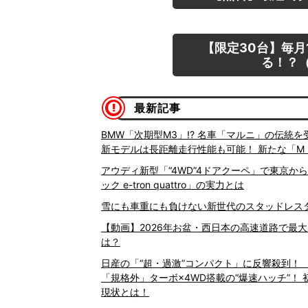
【限定30台】毎月
る！？（
最新記事
BMW「次期型M3」!? 名車「マルニ」の伝統
新モデルは長距離走行性能も可能！ 新たな「M
アウディ新型「“4WD”4ドアクーペ」で東京から
ック e-tron quattro」の実力とは
雪にも車重にも負けない新世代のスタッドレスタイヤ
【動画】2026年お盆・西日本の高速道路で最
は？
日産の「“超・過激”コンパクト」に反響殺到！
「規格外」ターボ×4WD搭載の“爆速ハッチ”！ 
現状とは！