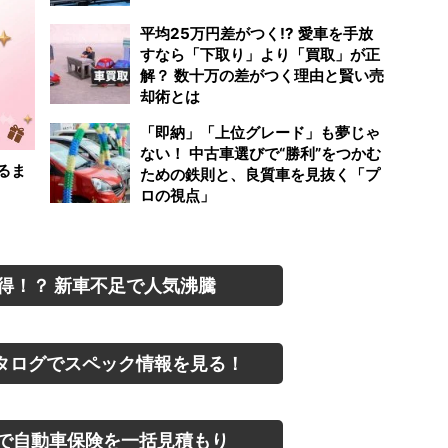
平均25万円差がつく!? 愛車を手放
すなら「下取り」より「買取」が正
解？ 数十万の差がつく理由と賢い売
却術とは
「即納」「上位グレード」も夢じゃ
ない！ 中古車選びで“勝利”をつかむ
るま
ための鉄則と、良質車を見抜く「プ
ロの視点」
得！？ 新車不足で人気沸騰
タログでスペック情報を見る！
で自動車保険を一括見積もり