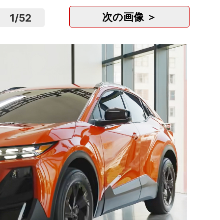
次の画像 ＞
1
/
52
総務ス
休二
株式会社
東京
正社
月
オプシ
トラン
宮城
派遣
時給