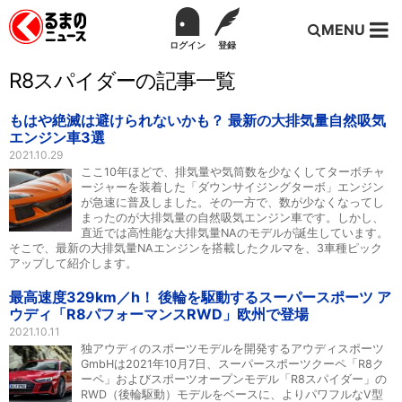
MENU
ログイン
登録
R8スパイダーの記事一覧
もはや絶滅は避けられないかも？ 最新の大排気量自然吸気
エンジン車3選
2021.10.29
ここ10年ほどで、排気量や気筒数を少なくしてターボチャ
ージャーを装着した「ダウンサイジングターボ」エンジン
が急速に普及しました。その一方で、数が少なくなってし
まったのが大排気量の自然吸気エンジン車です。しかし、
直近では高性能な大排気量NAのモデルが誕生しています。
そこで、最新の大排気量NAエンジンを搭載したクルマを、3車種ピック
アップして紹介します。
最高速度329km／h！ 後輪を駆動するスーパースポーツ ア
ウディ「R8パフォーマンスRWD」欧州で登場
2021.10.11
独アウディのスポーツモデルを開発するアウディスポーツ
GmbHは2021年10月7日、スーパースポーツクーペ「R8ク
ーペ」およびスポーツオープンモデル「R8スパイダー」の
RWD（後輪駆動）モデルをベースに、よりパワフルなV型