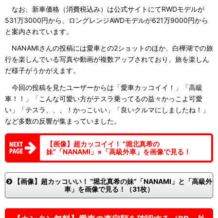
なお、新車価格（消費税込み）は公式サイトにてRWDモデルが
531万3000円から、ロングレンジAWDモデルが621万9000円から
と案内されています。
NANAMIさんの投稿には愛車との2ショットのほか、白樺湖での旅
行を楽しんでいる写真や動画が複数アップされており、旅を楽しん
だ様子がうかがえます。
今回の投稿を見たユーザーからは「愛車カッコイイ！」「高級
車！！」「こんな可愛い方がテスラ乗ってるの益々かっこよ可愛
い」「テスラ、、、！かっこいい」「良いクルマにしましたね！」
など多数の反響が集まっていました。
【画像】超カッコイイ！ “堀北真希の
妹”「NANAMI」×「高級外車」を画像で見る！
【画像】超カッコいい！ “堀北真希の妹”「NANAMI」と「高級外
車」を画像で見る！（31枚）