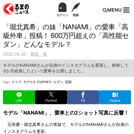
MENU
ログイン
登録
「堀北真希」の妹「NANAMI」の愛車「高
級外車」投稿！ 600万円超えの「高性能セ
ダン」どんなモデル？
2025.08.20
青田 海
モデルのNANAMIさんが自身のインスタグラムを更新し、納車して
3か月経過したという愛車を公開しました。
tags:
テスラ
,
モデル3
,
EV/PHEV
,
セダン
,
芸能
LINE
(Twitter)
FB
Hatena
モデル「NANAMI」、愛車との2ショット写真に反響！
元俳優・堀北真希さんの実妹で、モデルのNANAMIさんが自身の
インスタグラムを更新。