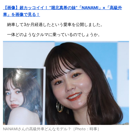
【画像】超カッコイイ！ “堀北真希の妹”「NANAMI」×「高級外
車」を画像で見る！
納車して3か月経過したという愛車を公開しました。
一体どのようなクルマに乗っているのでしょうか。
NANAMIさんの高級外車どんなモデル？［Photo：時事］