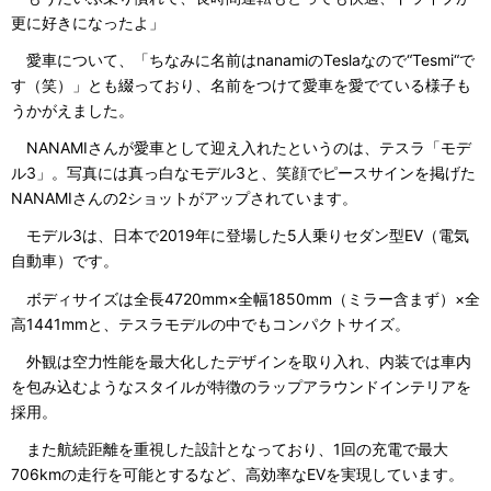
更に好きになったよ」
愛車について、「ちなみに名前はnanamiのTeslaなので“Tesmi“で
す（笑）」とも綴っており、名前をつけて愛車を愛でている様子も
うかがえました。
NANAMIさんが愛車として迎え入れたというのは、テスラ「モデ
ル3」。写真には真っ白なモデル3と、笑顔でピースサインを掲げた
NANAMIさんの2ショットがアップされています。
モデル3は、日本で2019年に登場した5人乗りセダン型EV（電気
自動車）です。
ボディサイズは全長4720mm×全幅1850mm（ミラー含まず）×全
高1441mmと、テスラモデルの中でもコンパクトサイズ。
外観は空力性能を最大化したデザインを取り入れ、内装では車内
を包み込むようなスタイルが特徴のラップアラウンドインテリアを
採用。
また航続距離を重視した設計となっており、1回の充電で最大
706kmの走行を可能とするなど、高効率なEVを実現しています。