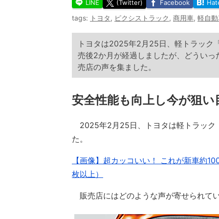
LINE
(Twitter)
Facebook
Hat
tags:
トヨタ
,
ピクシストラック
,
商用車
,
軽自動
トヨタは2025年2月25日、軽トラッ
売後2か月が経過しましたが、どういっ
売店の声を集ました。
安全性能も向上し今が狙い目
2025年2月25日、トヨタは軽トラッ
た。
【画像】超カッコいい！ これが新車約10
枚以上）
販売店にはどのような声が寄せられてい