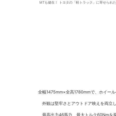
MTも健在！ トヨタの「軽トラック」に寄せられ
全幅1475mm×全高1780mmで、ホイー
外観は堅牢さとアウトドア映えを両立し
最高出力46馬力、最大トルク60Nmを発