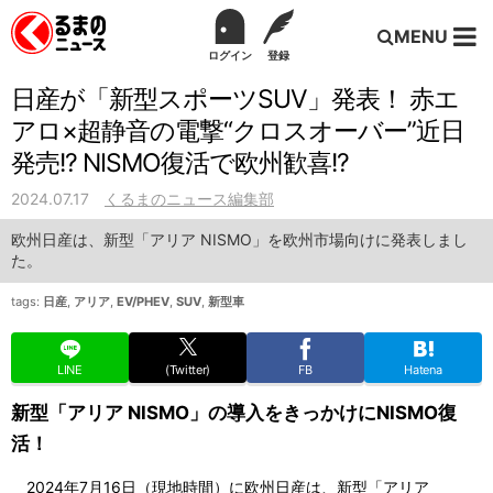
MENU
ログイン
登録
日産が「新型スポーツSUV」発表！ 赤エ
アロ×超静音の電撃“クロスオーバー”近日
発売!? NISMO復活で欧州歓喜!?
2024.07.17
くるまのニュース編集部
欧州日産は、新型「アリア NISMO」を欧州市場向けに発表しまし
た。
tags:
日産
,
アリア
,
EV/PHEV
,
SUV
,
新型車
LINE
(Twitter)
FB
Hatena
新型「アリア NISMO」の導入をきっかけにNISMO復
活！
2024年7月16日（現地時間）に欧州日産は、新型「アリア