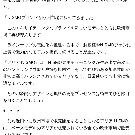
ールス部門 専務執行役員のマイラ ゴンザレスは以下の通り述べまし
た。
「NISMOブランドが欧州市場に戻ってきました。
このエキサイティングなブランドを新しいモデルとともに欧州市
場に再び導入します。
ラインナップの電動化を推進する中で、お客様やNISMOファンに
上質で魅力的なモデルを提供し続けることが重要です。
『アリア NISMO』は、NISMO専用チューニングが生み出す高次元
のハンドリング性能と爽快な旋回性、そして伸びのある加速性能が
非常に高くバランスされているだけでなく、日常使いでも非常に快
適なモデルです。
その印象的なデザインと風格のあるプレゼンスは街中でひと際目
を引くことでしょう」
※ ※ ※
なお近日中に欧州市場で販売開始することになるアリア NISMO
は、ベースモデルのアリアが販売されている全ての欧州市場で販売
される予定です。