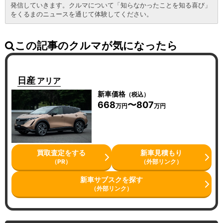
発信していきます。クルマについて「知らなかったことを知る喜び」
をくるまのニュースを通じて体験してください。
この記事のクルマが気になったら
日産
アリア
新車価格
（税込）
668
〜807
万円
万円
買取査定をする
新車見積もり
（PR）
（外部リンク）
新車サブスクを探す
（外部リンク）