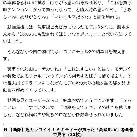
の車体をきれいに拭き上げながら思い出を振り返り、「これを買う
時テンション上がって買ったなって」と購入時の思い出や、「さみ
しいね。ありがとうね」「いいクルマだった」と語る場面も。
動画最後には、洗車後ピカピカになったモデル3を前に、藤本さ
んから「次の人にも愛されてほしいなと思います」と想いを語って
いました。
そんななか今回の動画では、ついにモデルXの納車日を迎えま
す。
実車との対面に「デカいね」「これはすごい」と語り、モデルX
の特徴であるファルコンウイングの開閉する様子に驚く場面も。そ
の後夫婦でドライブをしながらモデルXの乗り心地を語る姿を見せ
動画を締めくくっています。
動画を見たユーザーからは「納車おめでとうございます」「かっ
こいい！」「すごいクルマ」「価格を見てミキティの凄さを感じま
した」など祝福の声や驚きの声などが多数寄せられていました。
【画像】超カッコイイ！ ミキティーが買った「高級SUV」を画像
で見る（33枚）