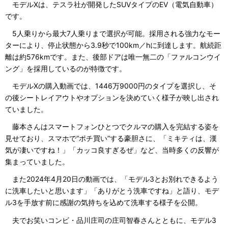
モデルXは、テスラ社が開発したSUVタイプのEV（電気自動車）
です。
5人乗りから最大7人乗りまで選択が可能。採用される強力なモー
ターにより、停止状態から3.9秒で100km／hに到達します。航続距
離は約576kmです。また、後部ドアは唯一無二の「ファルコンウイ
ング」を採用しているのが特徴です。
モデルXの購入動画では、1446万9000円のタイプを選択し、そ
の後シートレイアウトやオプションを決めていく様子が映し出され
ていました。
藤本さんはスマートフォンひとつでクルマの購入を完結する姿を
見せており、スマホで“ポチ買い”する豪胆さに、「ミキティは、漢
気が凄いですね！」「カッコ良すぎるぜ」など、当時多くの反響が
集まっていました。
また2024年4月20日の動画では、「モデル3とお別れできるよう
に洗車したいと思います」「ありがとう洗車ですね」と語り、モデ
ル3を手放す前に感謝の気持ちを込めて洗車する様子を公開。
夫でお笑いコンビ・品川庄司の庄司智春さんとともに、モデル3