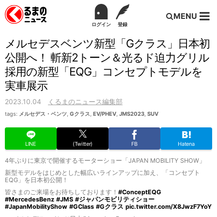
MENU
ログイン
登録
メルセデスベンツ新型「Gクラス」日本初
公開へ！ 斬新2トーン＆光るド迫力グリル
採用の新型「EQG」コンセプトモデルを
実車展示
2023.10.04
くるまのニュース編集部
tags:
メルセデス・ベンツ
,
Gクラス
,
EV/PHEV
,
JMS2023
,
SUV
LINE
(Twitter)
FB
Hatena
4年ぶりに東京で開催するモーターショー「JAPAN MOBILITY SHOW」
新型モデルをはじめとした幅広いラインアップに加え、「コンセプト
EQG」を日本初公開！
皆さまのご来場をお待ちしております！
#ConceptEQG
#MercedesBenz
#JMS
#ジャパンモビリティショー
#JapanMobilityShow
#GClass
#Gクラス
pic.twitter.com/X8JwzF7YoY