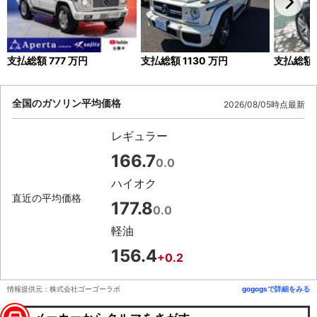
支払総額
777
万円
支払総額
1130
万円
支払総額
全国のガソリン平均価格
2026/08/05時点最新
レギュラー
166.7
0.0
ハイオク
直近の平均価格
177.8
0.0
軽油
156.4
+0.2
情報提供元：株式会社ゴーゴーラボ
gogogsで詳細をみる