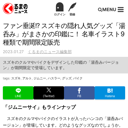
MENU
ログイン
登録
ファン垂涎!? スズキの隠れ人気グッズ「湯
呑み」がまさかの印鑑に！ 名車イラスト9
種類で期間限定販売
2023.01.27
くるまのニュース編集部
スズキのクルマやバイクをデザインした印鑑の「湯呑みバージョ
ン」が期間限定で登場しています。
tags:
スズキ
,
アルト
,
ジムニー
,
ハスラー
,
グッズ
,
バイク
LINE
(Twitter)
FB
Hatena
「ジムニーサイ」もラインナップ
スズキのクルマやバイクのイラストが入ったハンコの「湯呑みバ
ージョン」が登場しています。どのようなグッズなのでしょうか。