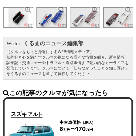
Writer:
くるまのニュース編集部
【クルマをもっと身近にするWEB情報メディア】
知的好奇心を満たすクルマの気になる様々な情報を紹介。新車情報・
試乗記・交通マナーやトラブル・道路事情まで魅力的なカーライフを
発信していきます。クルマについて「知らなかったことを知る喜び」
をくるまのニュースを通じて体験してください。
この記事のクルマが気になったら
スズキ
アルト
中古車価格
（税込）
6
〜170
万円
万円