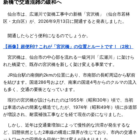
新橋で交通混雑の緩和へ
仙台市は、広瀬川で架橋工事中の新橋「宮沢橋」（仙台市若林
区・太白区）が、2026年9月13日に開通すると発表しました。
開通したらどう便利になるのでしょうか。
【画像】超便利!? これが「宮沢橋」の位置とルートです！（2枚）
宮沢橋は、仙台市の中心部を流れる一級河川「広瀬川」に架けら
れた橋梁で、既存の宮沢橋を新しく架け変える事業です。
JR仙台駅の南側約2kmの位置にあり、市南部の長町周辺から駅前
を結びます。国道286号および、南東の国道4号からのクルマの流入
も多く、交通の要衝となっています。
現行の宮沢橋が設けられたのは1955年（昭和30年）頃で、当初
は車道のみの簡素な構造でしたが、1974年（昭和49年）頃に歩道部
が増設され、耐震補強工事などを経て現在の姿になりました。
しかし、近年は交通量増加によって慢性的な渋滞が発生するな
ど、旧態依然とした2車線の構造に限界が生じており、市内の交通ネ
ットワークの円滑化を目的に架け変えが決まりました。