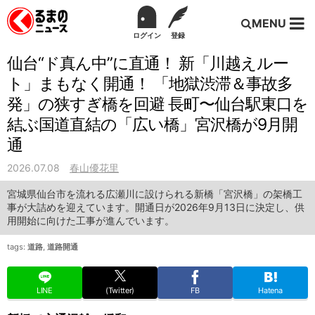
MENU
ログイン
登録
仙台“ド真ん中”に直通！ 新「川越えルー
ト」まもなく開通！ 「地獄渋滞＆事故多
発」の狭すぎ橋を回避 長町〜仙台駅東口を
結ぶ国道直結の「広い橋」宮沢橋が9月開
通
2026.07.08
春山優花里
宮城県仙台市を流れる広瀬川に設けられる新橋「宮沢橋」の架橋工
事が大詰めを迎えています。開通日が2026年9月13日に決定し、供
用開始に向けた工事が進んでいます。
tags:
道路
,
道路開通
LINE
(Twitter)
FB
Hatena