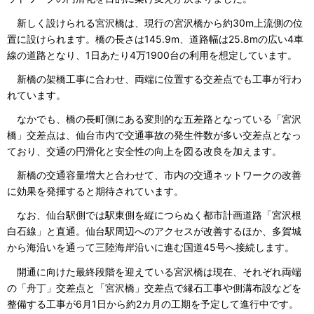
新しく設けられる宮沢橋は、現行の宮沢橋から約30m上流側の位
置に設けられます。橋の長さは145.9m、道路幅は25.8mの広い4車
線の道路となり、1日あたり4万1900台の利用を想定しています。
新橋の架橋工事に合わせ、両端に位置する交差点でも工事が行わ
れています。
なかでも、橋の長町側にある変則的な五差路となっている「宮沢
橋」交差点は、仙台市内で交通事故の発生件数が多い交差点となっ
ており、交通の円滑化と安全性の向上を図る改良を加えます。
新橋の交通容量増大と合わせて、市内の交通ネットワークの改善
に効果を発揮すると期待されています。
なお、仙台駅側では駅東側を縦につらぬく都市計画道路「宮沢根
白石線」と直通。仙台駅周辺へのアクセスが改善するほか、多賀城
から海沿いを通って三陸海岸沿いに進む国道45号へ接続します。
開通に向けた最終段階を迎えている宮沢橋は現在、それぞれ両端
の「舟丁」交差点と「宮沢橋」交差点で縁石工事や側溝布設などを
整備する工事が6月1日から約2カ月の工期を予定して進行中です。